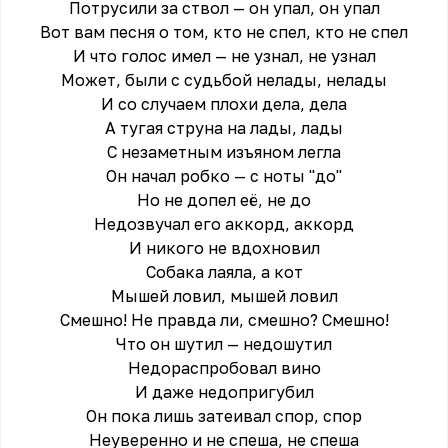
Потрусили за ствол — он упал, он упал
Вот вам песня о том, кто не спел, кто не спел
И что голос имел — не узнал, не узнал
Может, были с судьбой нелады, нелады
И со случаем плохи дела, дела
А тугая струна на лады, лады
С незаметным изъяном легла
Он начал робко — с ноты "до"
Но не допел её, не до
Недозвучал его аккорд, аккорд
И никого не вдохновил
Собака лаяла, а кот
Мышей ловил, мышей ловил
Смешно! Не правда ли, смешно? Смешно!
Что он шутил — недошутил
Недораспробовал вино
И даже недопригубил
Он пока лишь затеивал спор, спор
Неуверенно и не спеша, не спеша