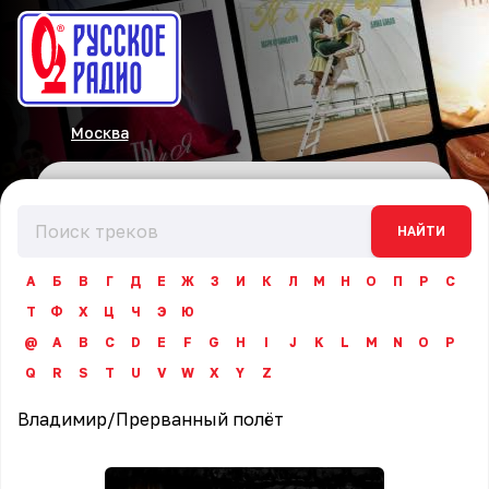
Москва
НАЙТИ
А
Б
В
Г
Д
Е
Ж
З
И
К
Л
М
Н
О
П
Р
С
Т
Ф
Х
Ц
Ч
Э
Ю
@
A
B
C
D
E
F
G
H
I
J
K
L
M
N
O
P
Q
R
S
T
U
V
W
X
Y
Z
Владимир
/
Прерванный полёт