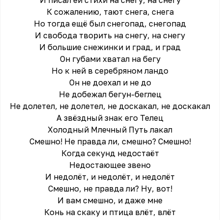
И писал ей стихи на снегу, на снегу
К сожалению, тают снега, снега
Но тогда ещё был снегопад, снегопад
И свобода творить на снегу, на снегу
И большие снежинки и град, и град
Он губами хватал на бегу
Но к ней в серебряном ландо
Он не доехал и не до
Не добежал бегун-беглец
Не долетел, не долетел, не доскакал, не доскакал
А звёздный знак его Телец
Холодный Млечный Путь лакал
Смешно! Не правда ли, смешно? Смешно!
Когда секунд недостаёт
Недостающее звено
И недолёт, и недолёт, и недолёт
Смешно, не правда ли? Ну, вот!
И вам смешно, и даже мне
Конь на скаку и птица влёт, влёт