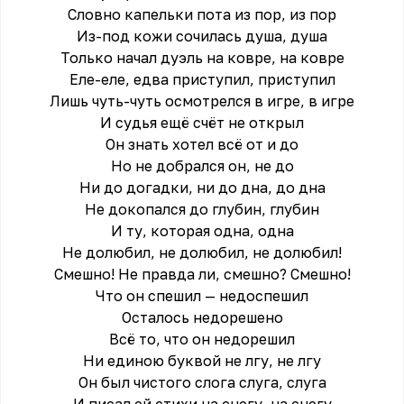
Словно капельки пота из пор, из пор
Из-под кожи сочилась душа, душа
Только начал дуэль на ковре, на ковре
Еле-еле, едва приступил, приступил
Лишь чуть-чуть осмотрелся в игре, в игре
И судья ещё счёт не открыл
Он знать хотел всё от и до
Но не добрался он, не до
Ни до догадки, ни до дна, до дна
Не докопался до глубин, глубин
И ту, которая одна, одна
Не долюбил, не долюбил, не долюбил!
Смешно! Не правда ли, смешно? Смешно!
Что он спешил — недоспешил
Осталось недорешено
Всё то, что он недорешил
Ни единою буквой не лгу, не лгу
Он был чистого слога слуга, слуга