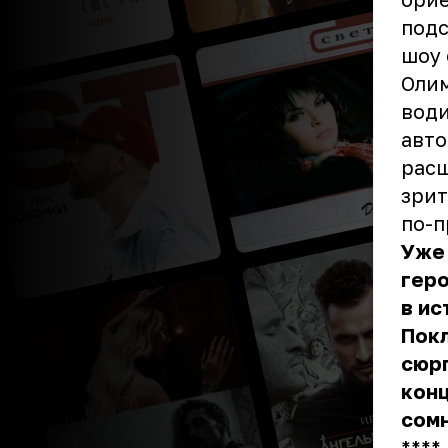
подс
шоу 
Олим
води
авто
расш
зрит
по-п
Уже 
геро
в ис
Пок
сюрп
конц
сом
** **