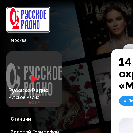
Москва
14
ох
«М
Русское Радио
Русское Радио
#
Л
ЭФИР
Станции
Золотой Граммофон