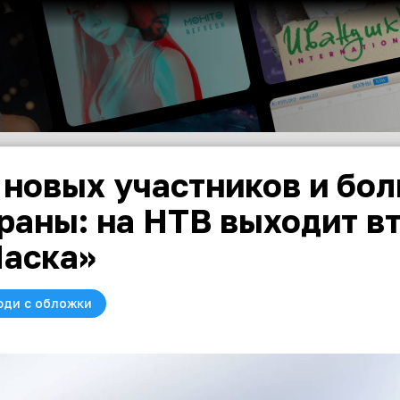
 новых участников и бол
раны: на НТВ выходит в
аска»
юди с обложки