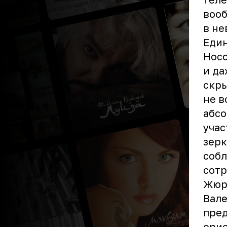
вооб
в не
Един
Носо
и да
скры
не в
абсо
учас
зерк
собл
сотр
Жюри
Вале
пред
орие