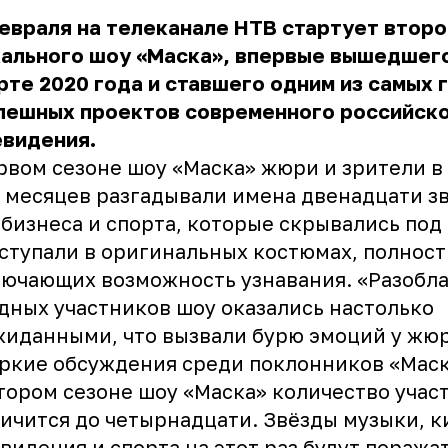
евраля на телеканале НТВ стартует второ
кального шоу «Маска», впервые вышедшего
рте 2020 года и ставшего одним из самых 
спешных проектов современного российск
евидения.
рвом сезоне шоу «Маска» жюри и зрители в
 месяцев разгадывали имена двенадцати з
бизнеса и спорта, которые скрывались под
ступали в оригинальных костюмах, полнос
ючающих возможность узнавания. «Разобл
дных участников шоу оказались настолько
иданными, что вызвали бурю эмоций у жю
ркие обсуждения среди поклонников «Мас
тором сезоне шоу «Маска» количество учас
ичится до четырнадцати. Звёзды музыки, к
видения и спорта на этот раз будут поража