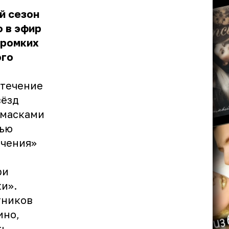
й сезон
 в эфир
громких
ого
 течение
вёзд
 масками
тью
ачения»
ри
ки».
тников
ино,
ть