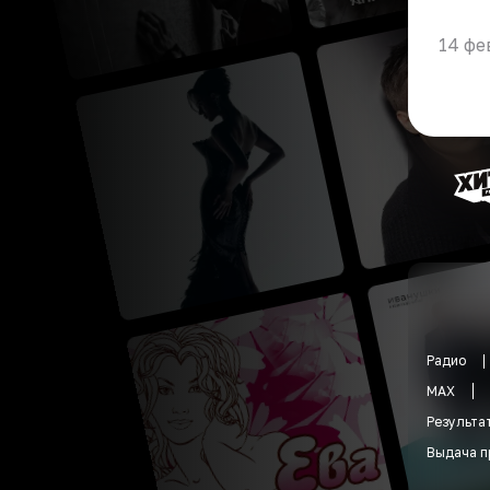
14 фе
Радио
MAX
Результа
Выдача п