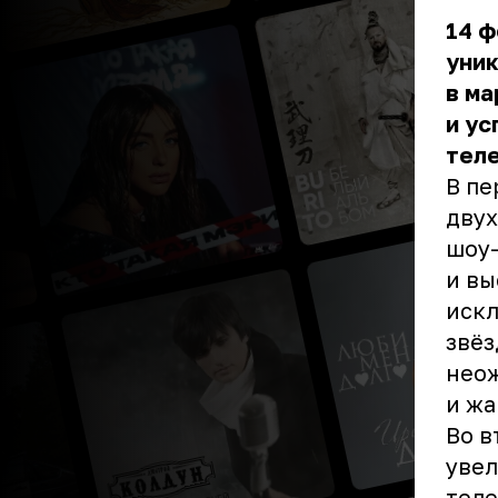
14 ф
уни
в ма
и у
тел
В пе
двух
шоу-
и вы
искл
звёз
неож
и жа
Во в
увел
теле