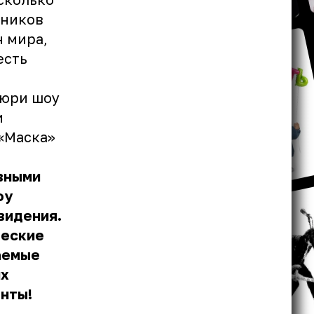
тников
н мира,
есть
жюри шоу
и
 «Маска»
авными
оу
видения.
ческие
аемые
их
нты!