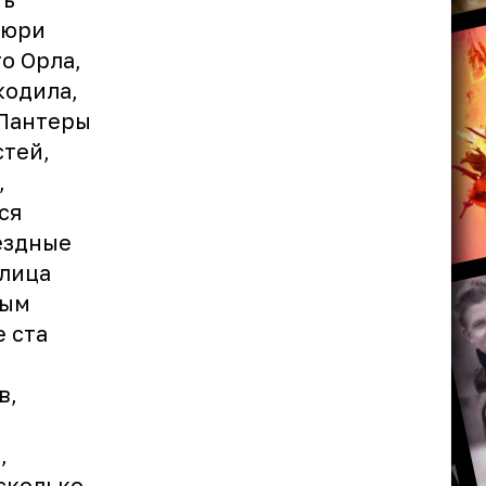
жюри
о Орла,
кодила,
 Пантеры
стей,
,
ся
ёздные
 лица
ным
 ста
в,
,
сколько