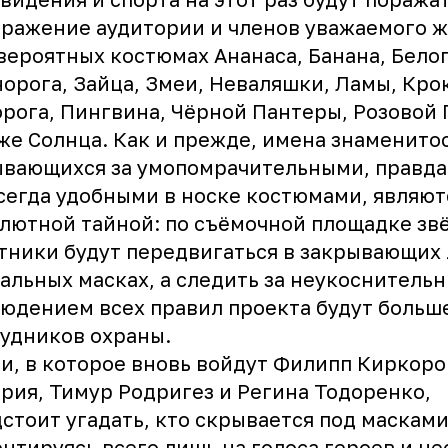
ражение аудитории и членов уважаемого 
вероятных костюмах Ананаса, Банана, Белог
орога, Зайца, Змеи, Неваляшки, Ламы, Кро
рога, Пингвина, Чёрной Пантеры, Розовой
же Солнца. Как и прежде, имена знаменито
вающихся за умопомрачительными, правда
сегда удобными в носке костюмами, являют
лютной тайной: по съёмочной площадке зв
тники будут передвигаться в закрывающих
альных масках, а следить за неукоснитель
юдением всех правил проекта будут больше
удников охраны.
, в которое вновь войдут Филипп Киркоро
рия, Тимур Родригез и Регина Тодоренко,
стоит угадать, кто скрывается под масками
нтируясь всего лишь на голоса героев и не