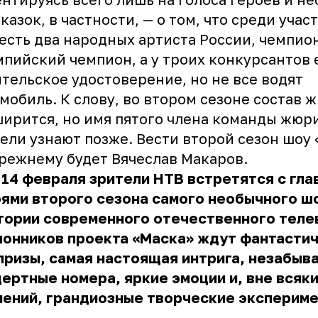
казок, в частности, — о том, что среди учас
есть два народных артиста России, чемпио
пийский чемпион, а у троих конкурсантов 
тельское удостоверение, но не все водят
мобиль. К слову, во втором сезоне состав 
ирится, но имя пятого члена команды жюр
ели узнают позже. Вести второй сезон шоу
режнему будет Вячеслав Макаров.
14 февраля зрители НТВ встретятся с гл
ями второго сезона самого необычного ш
тории современного отечественного теле
лонников проекта «Маска» ждут фантасти
ризы, самая настоящая интрига, незабыв
ертные номера, яркие эмоции и, вне всяк
нений, грандиозные творческие экспериме