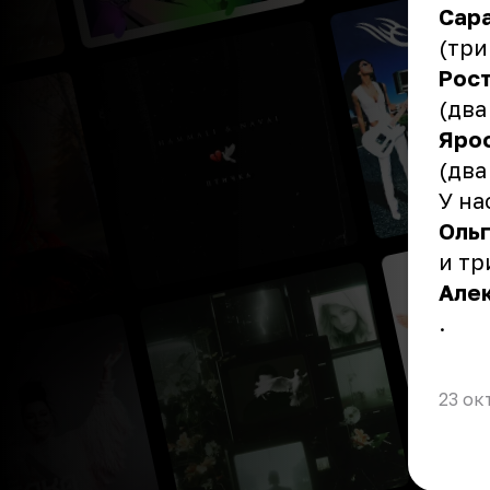
Сар
(три
Рос
(два
Яро
(два
У на
Оль
и тр
Але
.
23 ок