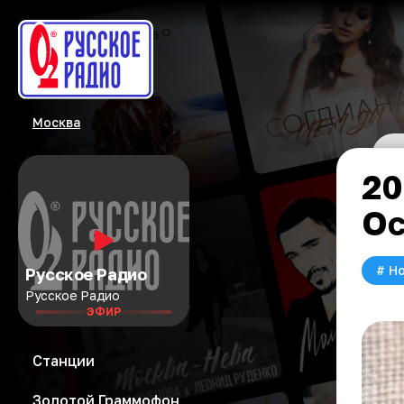
Москва
20
Ос
#
Но
Русское Радио
Русское Радио
ЭФИР
Станции
Золотой Граммофон