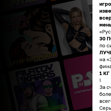
игро
изв
всер
мен
«Рус
30 
по с
ЛУЧ
на «
фина
1 К
!
За с
боле
всег
Серь