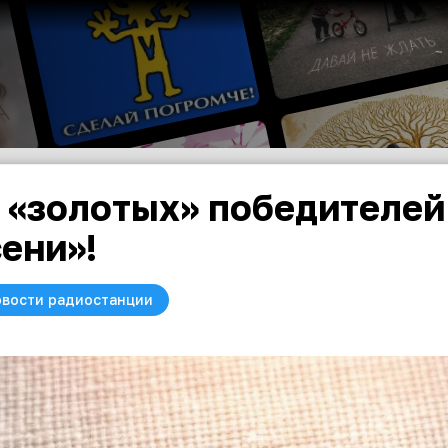
 «золотых» победителей
ени»!
вости радиостанции