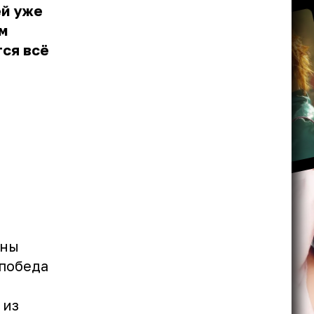
ей уже
м
тся всё
аны
 победа
 из