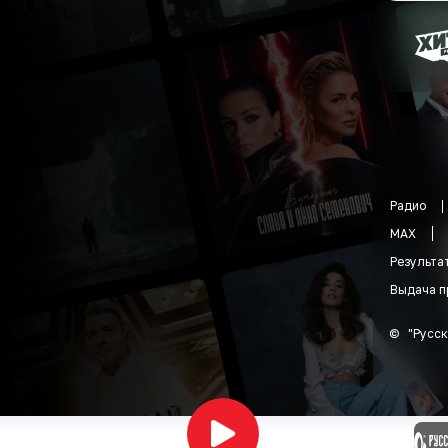
Радио
MAX
Результа
Выдача п
©
"
Русск