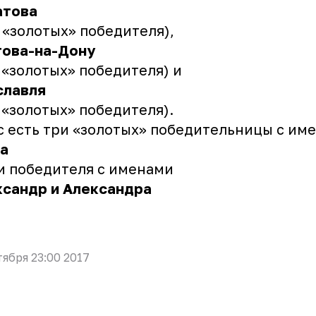
атова
 «золотых» победителя),
това-на-Дону
 «золотых» победителя) и
славля
 «золотых» победителя).
с есть три «золотых» победительницы с им
га
и победителя с именами
ксандр и Александра
тября 23:00 2017