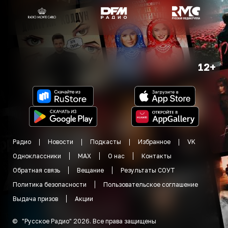
12+
Радио
Новости
Подкасты
Избранное
VK
Одноклассники
MAX
О нас
Контакты
Обратная связь
Вещание
Результаты СОУТ
Политика безопасности
Пользовательское соглашение
Выдача призов
Акции
©
"
Русское Радио
"
2026
.
Все права защищены