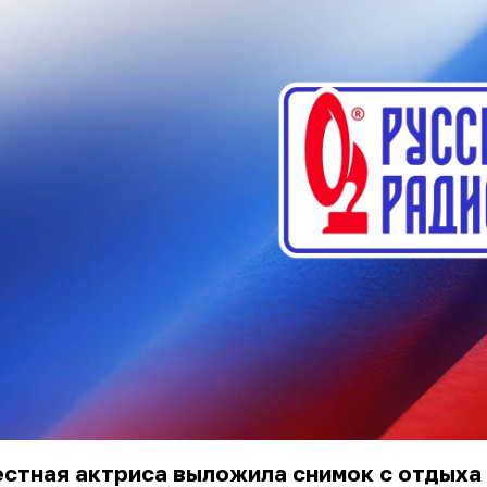
естная
актриса
выложила
снимок
с
отдыха