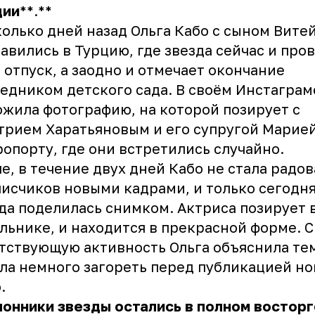
ции
**.**
олько дней назад Ольга Кабо с сыном Вите
авились в Турцию, где звезда сейчас и про
 отпуск, а заодно и отмечает окончание
едником детского сада. В своём Инстаграм
жила фотографию, на которой позирует с
рием Харатьяновым и его супругой Марие
ропорту, где они встретились случайно.
е, в течение двух дней Кабо не стала радов
исчиков новыми кадрами, и только сегодн
да поделилась снимком. Актриса позирует 
льнике, и находится в прекрасной форме. 
тствующую активность Ольга объяснила тем
ла немного загореть перед публикацией н
.
лонники
звезды
остались
в
полном
восторг