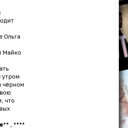
й
водит
е Ольга
й Майко
ать
я утром
в чёрном
Свою
, что
овых
е
** , ****