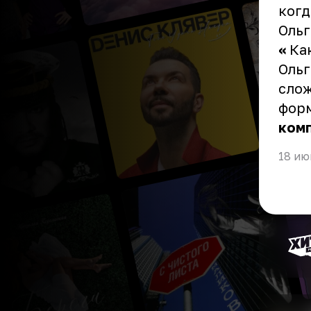
когд
Оль
«
Как
Оль
слож
форм
ком
18 ию