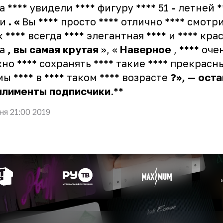
а **** увидели **** фигуру **** 51
-
летней *
ги
. «
Вы **** просто **** отлично **** смотр
 **** всегда **** элегантная **** и **** кр
га
,
вы
самая
крутая
», «
Наверное
, **** оче
но **** сохранять **** такие **** прекрасны
ы **** в **** таком **** возрасте
?», —
оста
плименты
подписчики
.**
ня 21:00 2019