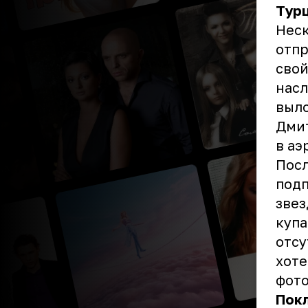
Тур
Неск
отпр
свой
насл
выло
Дмит
в аэ
Посл
подп
звез
купа
отсу
хоте
фото
Пок