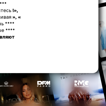
***
итесь
!»,
асивая
», «
нь ****
е ****
вляют