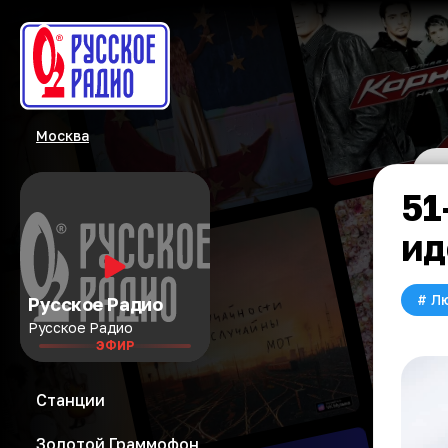
Москва
51
ид
#
Л
Русское Радио
Русское Радио
ЭФИР
Станции
Золотой Граммофон