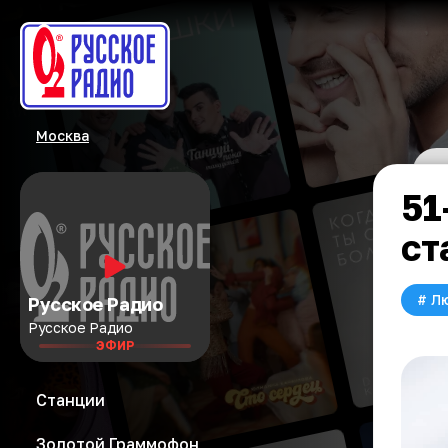
Москва
51
ст
#
Л
Русское Радио
Русское Радио
ЭФИР
Станции
Золотой Граммофон