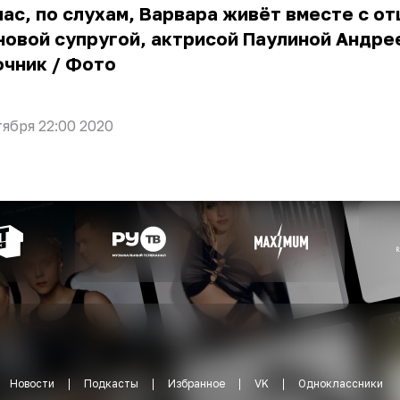
ас, по слухам, Варвара живёт вместе с от
новой супругой, актрисой Паулиной Андр
очник
/
Фото
тября 22:00 2020
Новости
Подкасты
Избранное
VK
Одноклассники