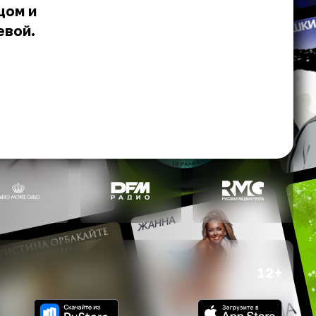
цом и
еевой.
12+