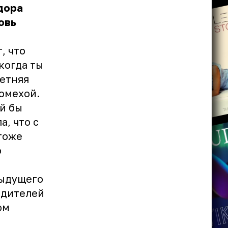
дора
овь
, что
когда ты
летняя
помехой.
й бы
а, что с
тоже
о
дыдущего
одителей
ом