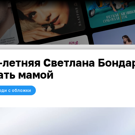
-летняя Светлана Бонда
ать мамой
юди с обложки