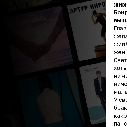
жизн
Бонд
вышл
Глав
жела
живё
женщ
Свет
хоте
ними
ниче
маль
У св
брак
како
панс