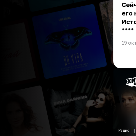
Сейч
его 
Ист
** **
19 ок
Радио