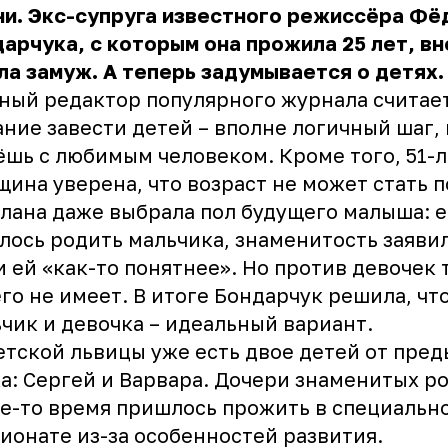
и. Экс-супруга известного режиссёра Фё
арчука, с которым она прожила 25 лет, вн
а замуж. А теперь задумывается о детях.
ный редактор популярного журнала считает
ние завести детей – вполне логичный шаг, 
шь с любимым человеком. Кроме того, 51-
ина уверена, что возраст не может стать 
лана даже выбрала пол будущего малыша: е
лось родить мальчика, знаменитость заявил
 ей «как-то понятнее». Но против девочек 
го не имеет. В итоге Бондарчук решила, чт
чик и девочка – идеальный вариант.
етской львицы уже есть двое детей от пре
а: Сергей и Варвара. Дочери знаменитых р
е-то время пришлось прожить в специальн
ионате из-за особенностей развития.