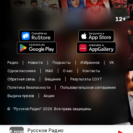
12+
Радио
Новости
Подкасты
Избранное
VK
Одноклассники
MAX
О нас
Контакты
Обратная связь
Вещание
Результаты СОУТ
Политика безопасности
Пользовательское соглашение
Выдача призов
Акции
©
"
Русское Радио
"
2026
.
Все права защищены
Русское Радио