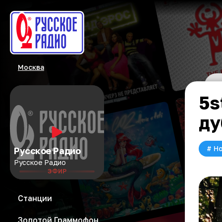
Москва
5s
ду
#
Но
Русское Радио
Русское Радио
ЭФИР
Станции
Золотой Граммофон