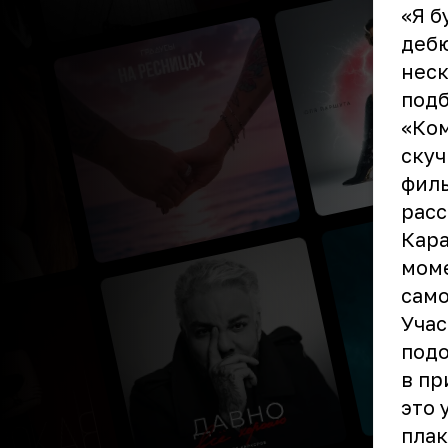
«Я б
дебю
неск
подб
«Ком
скуч
филь
расс
Кара
моме
само
Учас
подо
в пр
это 
плак