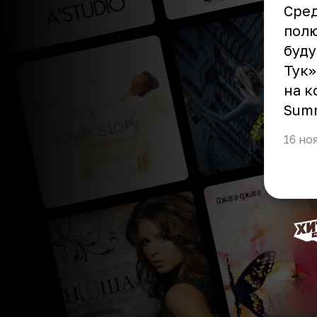
Сред
полю
буду
Тук»
на к
Sum
16 но