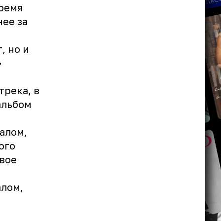
время
нее за
, но и
»
трека, в
альбом
калом,
ого
свое
ь
лом,