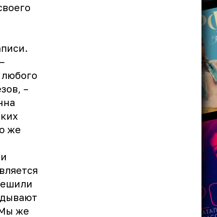
 своего
аписи.
–
х любого
зов, –
нна
аких
о же
ки
вляется
решили
адывают
 Мы же