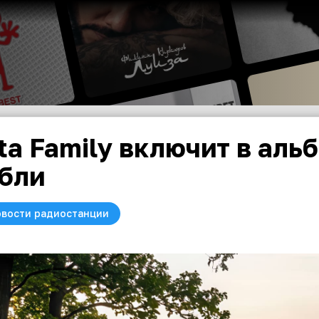
ta Family включит в аль
бли
вости радиостанции