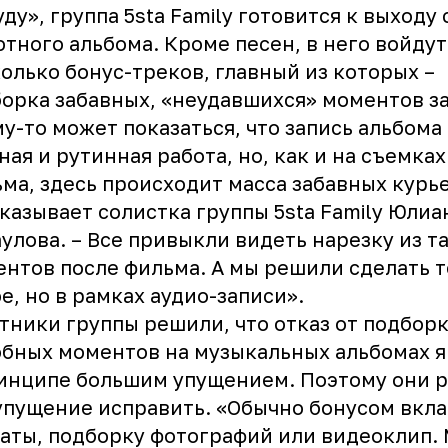
уду», группа 5sta Family готовится к выходу
тного альбома. Кроме песен, в него войдут
олько бонус-треков, главный из которых –
орка забавных, «неудавшихся» моментов з
у-то может показаться, что запись альбома 
ная и рутинная работа, но, как и на съемка
ма, здесь происходит масса забавных курье
казывает солистка группы 5sta Family Юлиа
улова. – Все привыкли видеть нарезку из т
нтов после фильма. А мы решили сделать т
е, но в рамках аудио-записи».
тники группы решили, что отказ от подбор
бных моментов на музыкальных альбомах я
инципе большим упущением. Поэтому они 
упущение исправить. «Обычно бонусом вкл
аты, подборку фотографий или видеоклип.