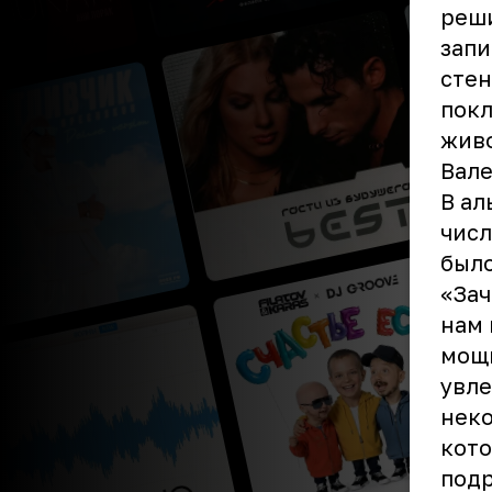
реши
запи
стен
покл
живо
Вале
В ал
числ
было
«Зач
нам 
мощн
увле
нек
кото
подр