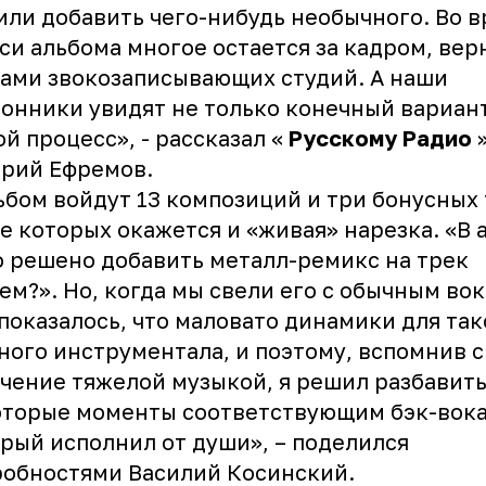
ли добавить чего-нибудь необычного. Во 
си альбома многое остается зa кадром, вер
ами звокозаписывающих студий. А наши
онники увидят не только конечный вариант
й процесс», - рассказал «
Русскому Радио
рий Ефремов.
ьбом войдут 13 композиций и три бонусных 
е которых окажется и «живая» нарезка. «В 
 решено добавить металл-ремикс на трек
ем?». Но, когда мы свели его с обычным во
показалось, что маловато динамики для так
ого инструментала, и поэтому, вспомнив 
чение тяжелой музыкой, я решил разбавит
оторые моменты соответствующим бэк-вока
рый исполнил от души», – поделился
обностями Василий Косинский.