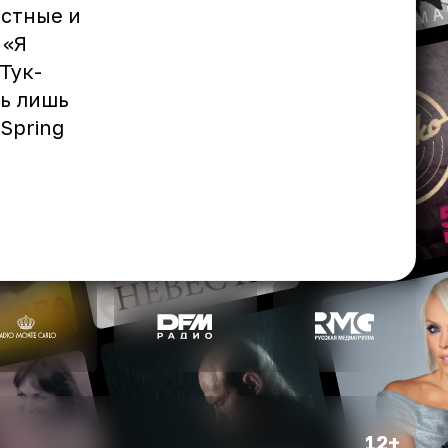
естные и
 «Я
Тук-
ть лишь
 Spring
12+