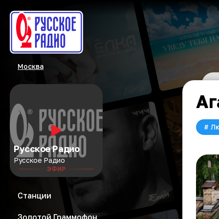
Москва
Аг
#
Л
Русское Радио
Русское Радио
ЭФИР
Станции
Золотой Граммофон