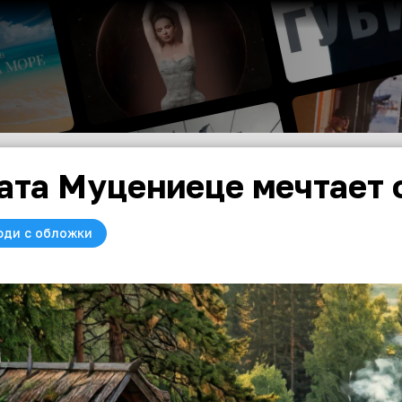
ата Муцениеце мечтает 
юди с обложки