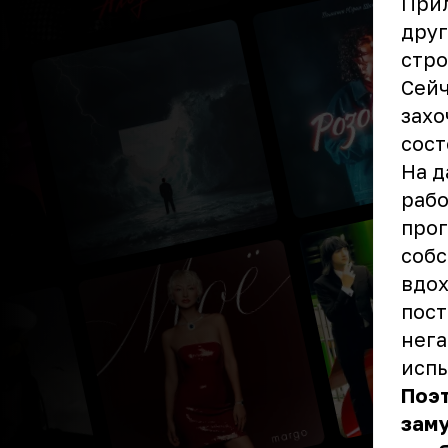
Прил
друг
стро
Сейч
захо
сост
На д
рабо
прог
собс
вдох
пост
нега
испы
Поэт
заму