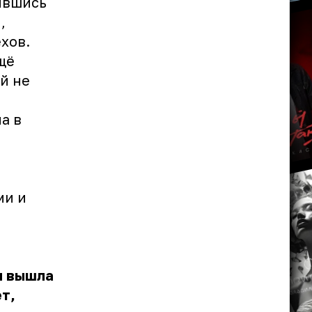
ившись
,
хов.
щё
й не
а в
ми и
ы вышла
т,