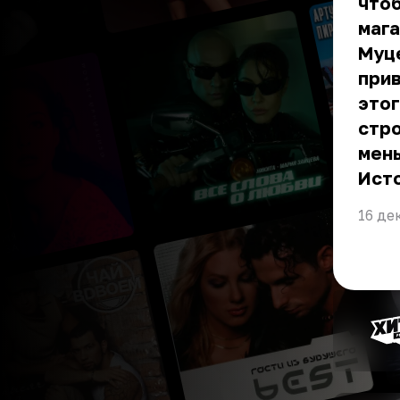
чтоб
мага
Муце
прив
этог
стро
мень
Ист
16 де