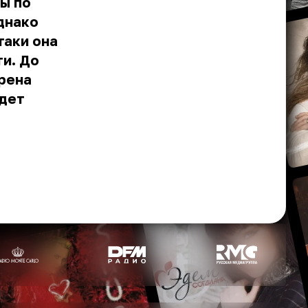
ы по
днако
таки она
и. До
ерена
удет