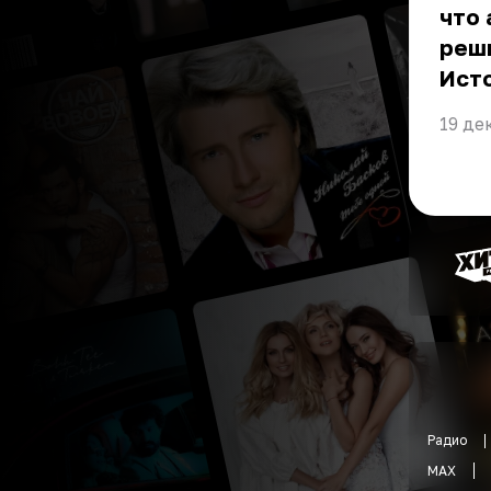
что 
реши
Ист
19 де
Радио
MAX