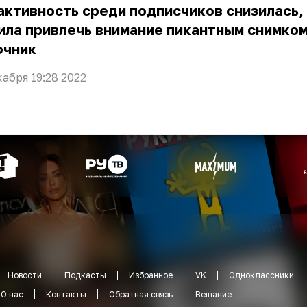
активность среди подписчиков снизилась,
ла привлечь внимание пикантным снимком
очник
кабря 19:28 2022
Новости
Подкасты
Избранное
VK
Одноклассники
О нас
Контакты
Обратная связь
Вещание