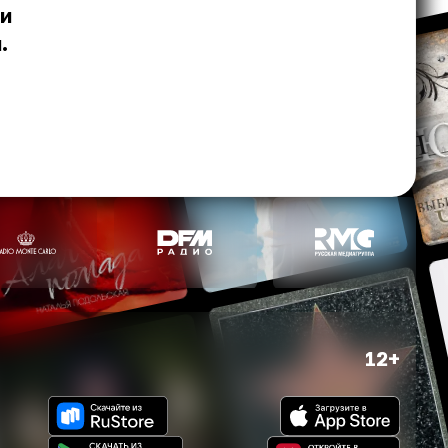
 и
.
12+