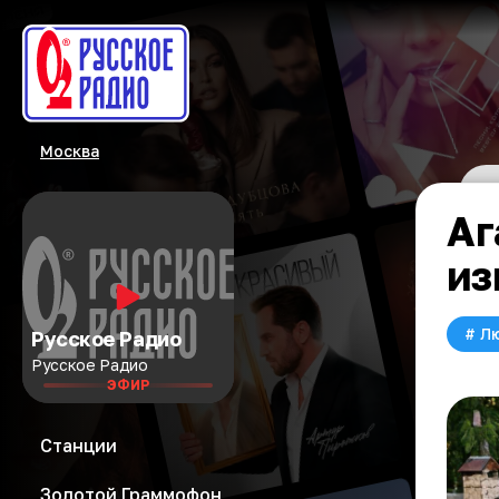
Москва
Аг
из
#
Л
Русское Радио
Русское Радио
ЭФИР
Станции
Золотой Граммофон