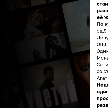
ста
разв
её ж
По э
ещё 
Деву
Они 
Один
Менд
Сети
со с
Агат
Нед
один
прос
разв