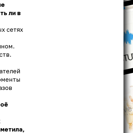
ле
ть ли в
х сетях
яном.
ств.
ателей
моменты
азов
воё
х
аметила,