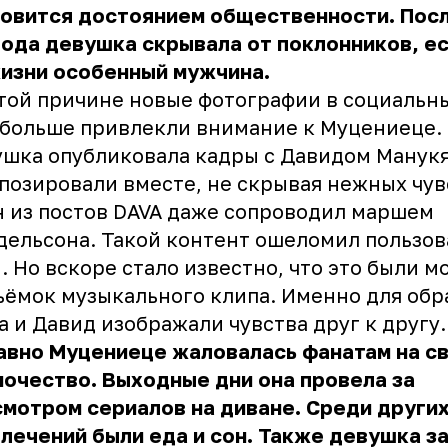
новится достоянием общественности. Пос
ода девушка скрывала от поклонников, ес
изни особенный мужчина.
той причине новые фотографии в социальны
больше привлекли внимание к Муцениеце.
шка опубликовала кадры с Давидом Манук
позировали вместе, не скрывая нежных чув
 из постов DAVA даже сопроводил маршем
ельсона. Такой контент ошеломил пользов
. Но вскоре стало известно, что это были 
ъёмок музыкального клипа. Именно для обр
а и Давид изображали чувства друг к другу.
авно Муцениеце жаловалась фанатам на с
очество. Выходные дни она провела за
мотром сериалов на диване. Среди други
лечений были еда и сон. Также девушка з