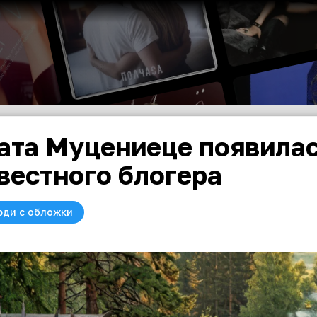
ата Муцениеце появилас
вестного блогера
юди с обложки