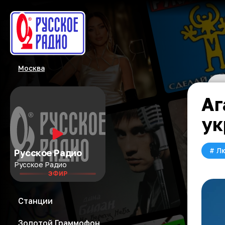
Москва
Аг
ук
#
Л
Русское Радио
Русское Радио
ЭФИР
Станции
Золотой Граммофон