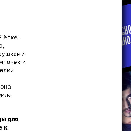
 ёлке.
о,
грушками
мпочек и
 ёлки
 она
вила
ды для
е к