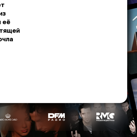
ет
из
я её
стящей
очла