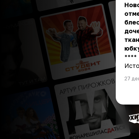
Ново
отме
блес
доче
ткан
юбк
** **
Ист
27 де