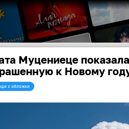
ата Муцениеце показала
рашенную к Новому год
юди с обложки