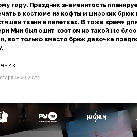
му году. Праздник знаменитость планиру
чать в костюме из кофты и широких брюк 
тящей ткани в пайетках. В тоже время дл
ри Мии был сшит костюм из такой же бле
и, вот только вместо брюк девочка предп
у.
очник
кабря 19:23 2022