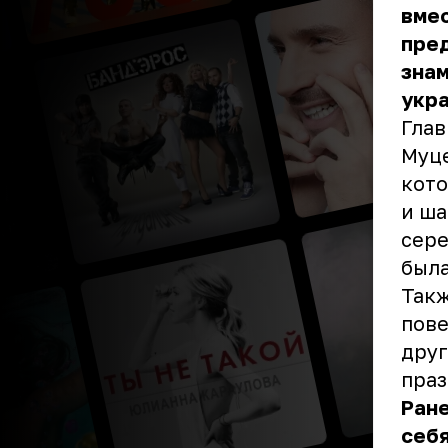
вмес
пред
зна
укр
Глав
Муце
кот
и ша
сере
была
Такж
пове
друг
праз
Ране
себя