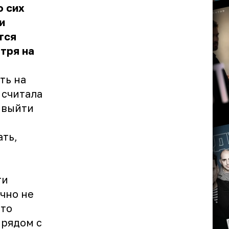
о сих
и
тся
тря на
ть на
 считала
 выйти
ать,
ти
чно не
что
 рядом с