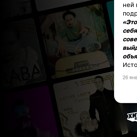
ней 
подр
«Это
себя
сове
выйд
объя
Ист
26 ян