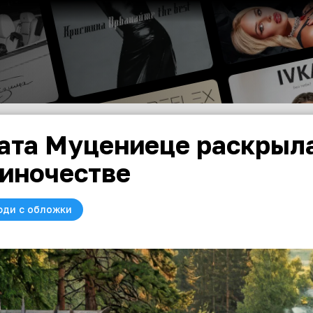
ата Муцениеце раскрыла
иночестве
юди с обложки