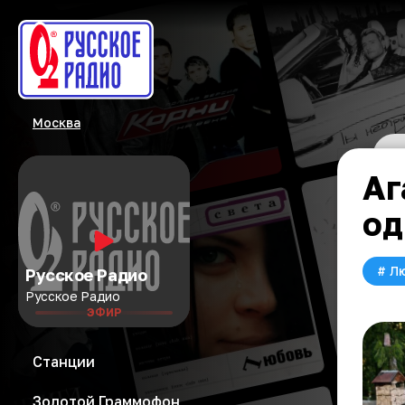
Москва
Аг
од
#
Л
Русское Радио
Русское Радио
ЭФИР
Станции
Золотой Граммофон