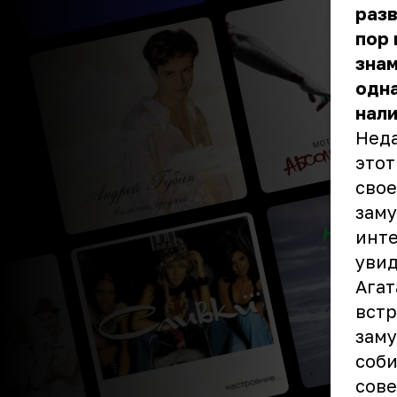
разв
пор 
знам
одна
нали
Неда
этот
свое
заму
инте
увид
Агат
встр
заму
соби
сове