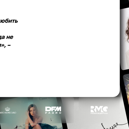
любить
да не
», –