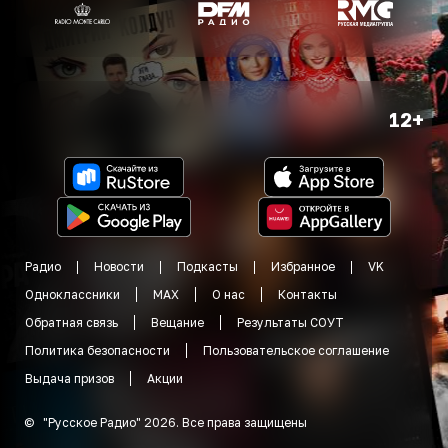
12+
Радио
Новости
Подкасты
Избранное
VK
Одноклассники
MAX
О нас
Контакты
Обратная связь
Вещание
Результаты СОУТ
Политика безопасности
Пользовательское соглашение
Выдача призов
Акции
©
"
Русское Радио
"
2026
.
Все права защищены