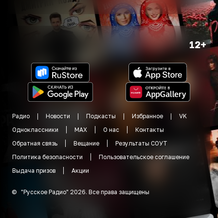
12+
Радио
Новости
Подкасты
Избранное
VK
Одноклассники
MAX
О нас
Контакты
Обратная связь
Вещание
Результаты СОУТ
Политика безопасности
Пользовательское соглашение
Выдача призов
Акции
©
"
Русское Радио
"
2026
.
Все права защищены