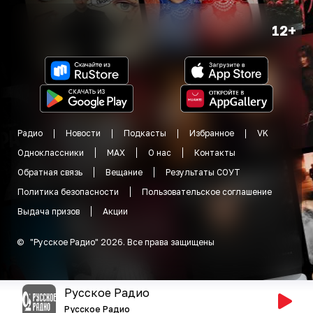
12+
Радио
Новости
Подкасты
Избранное
VK
Одноклассники
MAX
О нас
Контакты
Обратная связь
Вещание
Результаты СОУТ
Политика безопасности
Пользовательское соглашение
Выдача призов
Акции
©
"
Русское Радио
"
2026
.
Все права защищены
Русское Радио
Русское Радио