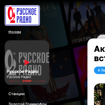
Москва
Ак
вс
#
Л
Русское Радио
Русское Радио
ЭФИР
Станции
Золотой Граммофон