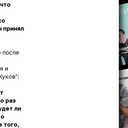
 что
ко
н принял
е после
я и
Жуков":
кт
о раз
удет ли
ко
е того,