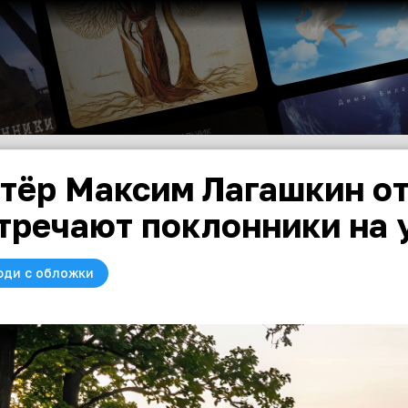
тёр Максим Лагашкин от
тречают поклонники на 
юди с обложки