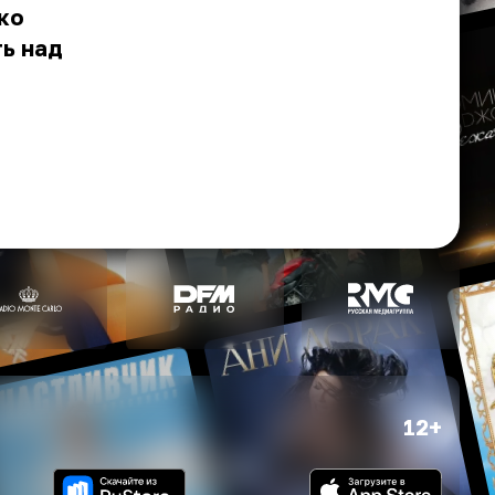
ко
ь над
12+