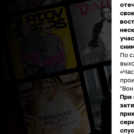
отеч
свою
вост
неск
учас
сним
По с
выхо
«Час
прои
"Вон
При 
затя
прих
сери
спус