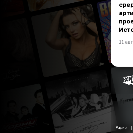
сред
арти
про
Ист
11 ав
Радио