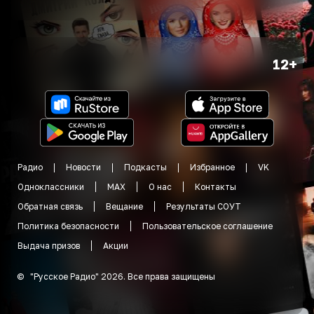
12+
Радио
Новости
Подкасты
Избранное
VK
Одноклассники
MAX
О нас
Контакты
Обратная связь
Вещание
Результаты СОУТ
Политика безопасности
Пользовательское соглашение
Выдача призов
Акции
©
"
Русское Радио
"
2026
.
Все права защищены