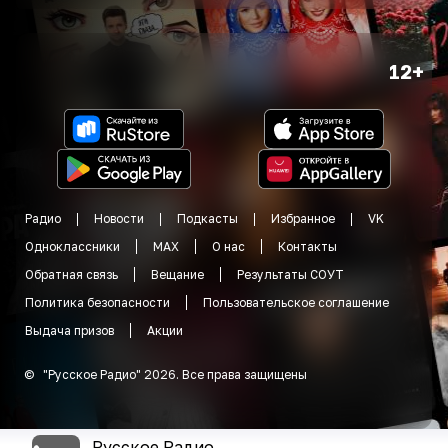
12+
Радио
Новости
Подкасты
Избранное
VK
Одноклассники
MAX
О нас
Контакты
Обратная связь
Вещание
Результаты СОУТ
Политика безопасности
Пользовательское соглашение
Выдача призов
Акции
©
"
Русское Радио
"
2026
.
Все права защищены
Русское Радио