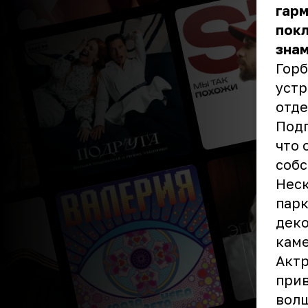
гарм
пок
зна
Горб
устр
отде
Подп
что 
собс
Неск
парк
деко
каме
Актр
прив
вол