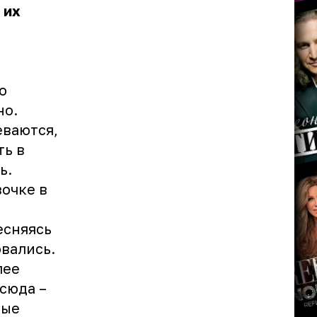
 их
о
но.
еваются,
ть в
ь.
вочке в
есняясь
овались.
лее
сюда –
вые