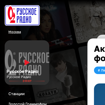
Москва
Ак
фо
#
Л
Русское Радио
Русское Радио
ЭФИР
Станции
Золотой Граммофон