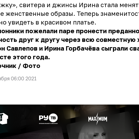
жку», свитера и джинсы Ирина стала менят
е женственные образы. Теперь знаменитос
о увидеть в красивом платье.
онники пожелали паре пронести преданно
ость друг к другу через всю совместную 
н Савлепов и Ирина Горбачёва сыграли св
сте этого года.
очник
/
Фото
ября 06:00 2021