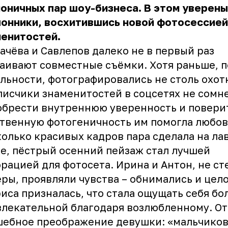
оничных пар шоу-бизнеса. В этом уверены
лонники, восхитившись новой фотосессией
менитостей.
ачёва и Савлепов далеко не в первый раз
аивают совместные съёмки. Хотя раньше, п
льности, фотографировались не столь охот
исчики знаменитостей в соцсетях не сомн
обрести внутреннюю уверенность и повери
твенную фотогеничность им помогла любов
олько красивых кадров пара сделала на ла
е, пёстрый осенний пейзаж стал лучшей
рацией для фотосета. Ирина и Антон, не ст
ры, проявляли чувства – обнимались и цел
иса призналась, что стала ощущать себя бо
лекательной благодаря возлюбленному. От
шебное преображение девушки: «мальчико