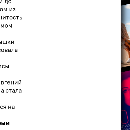
и до
ом из
нитость
омом
лышки
вовала
исы
Евгений
а стала
ся на
рым