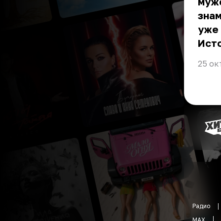
муже
знам
уже 
Ист
25 ок
Радио
MAX