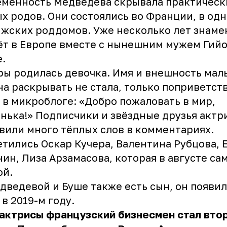
менность Медведева скрывала практическ
х родов. Они состоялись во Франции, в одн
жских роддомов. Уже несколько лет знаме
т в Европе вместе с нынешним мужем Гий
.
ры родилась девочка. Имя и внешность ма
а раскрывать не стала, только поприветст
 в микроблоге: «Добро пожаловать в мир,
нька!» Подписчики и звёздные друзья актр
вили много тёплых слов в комментариях.
тились Оскар Кучера, Валентина Рубцова, 
ин, Лиза Арзамасова, которая в августе сам
ой.
дведевой и Буше также есть сын, он появил
 в 2019-м году.
актрисы французский бизнесмен стал вто