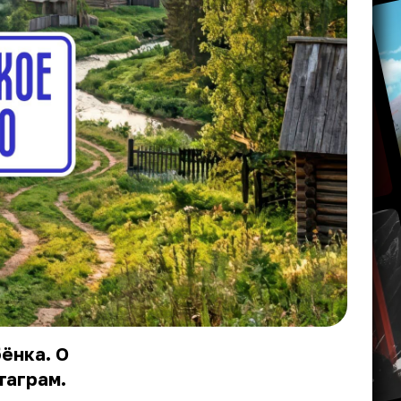
ёнка. О
таграм.