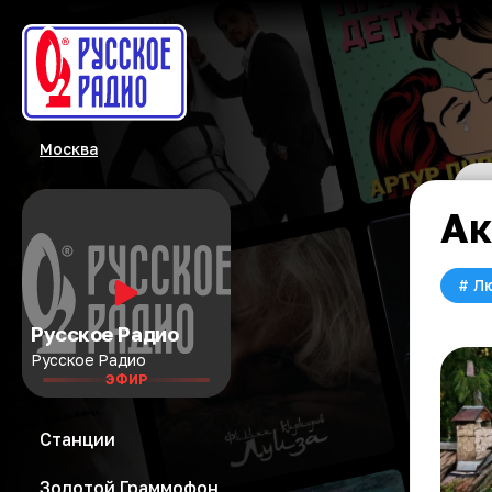
Москва
Ак
#
Л
Русское Радио
Русское Радио
ЭФИР
Станции
Золотой Граммофон