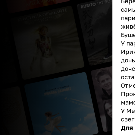
Бере
самы
пари
живё
Буше
У па
Ирин
дочь
доче
оста
Отме
Прон
мам
У Ме
свет
Для 