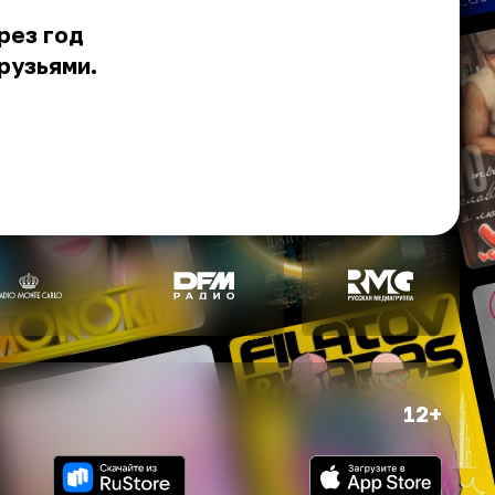
рез год
рузьями.
12+