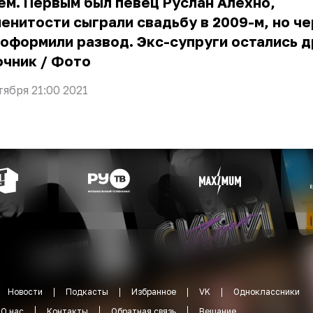
м. Первым был певец Руслан Алехно,
енитости сыграли свадьбу в 2009-м, но че
оформили развод. Экс-супруги остались д
очник
/
Фото
тября 21:00 2021
Новости
Подкасты
Избранное
VK
Одноклассники
О нас
Контакты
Обратная связь
Вещание