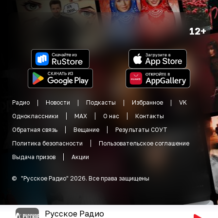
12+
Радио
Новости
Подкасты
Избранное
VK
Одноклассники
MAX
О нас
Контакты
Обратная связь
Вещание
Результаты СОУТ
Политика безопасности
Пользовательское соглашение
Выдача призов
Акции
©
"
Русское Радио
"
2026
.
Все права защищены
Русское Радио