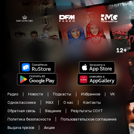
12+
Радио
Новости
Подкасты
Избранное
VK
Одноклассники
MAX
О нас
Контакты
Обратная связь
Вещание
Результаты СОУТ
Политика безопасности
Пользовательское соглашение
Выдача призов
Акции