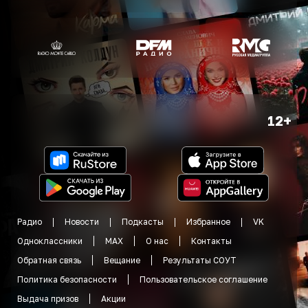
12+
Радио
Новости
Подкасты
Избранное
VK
Одноклассники
MAX
О нас
Контакты
Обратная связь
Вещание
Результаты СОУТ
Политика безопасности
Пользовательское соглашение
Выдача призов
Акции