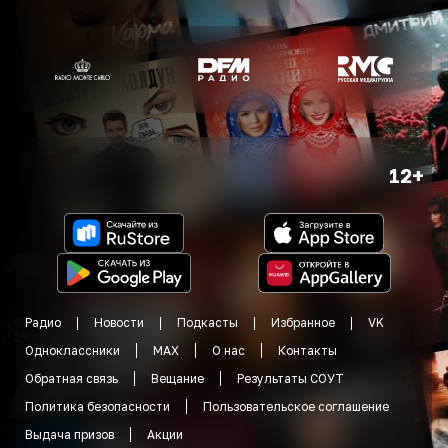
12+
Радио
Новости
Подкасты
Избранное
VK
Одноклассники
MAX
О нас
Контакты
Обратная связь
Вещание
Результаты СОУТ
Политика безопасности
Пользовательское соглашение
Выдача призов
Акции