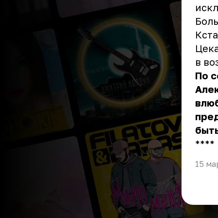
искл
Боль
Кста
Цека
в во
По 
Алек
влю
пред
быть
** **
15 ма