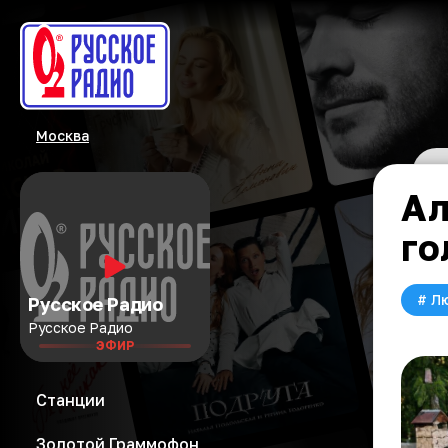
Москва
Ал
го
#
Л
Русское Радио
Русское Радио
ЭФИР
Станции
Золотой Граммофон