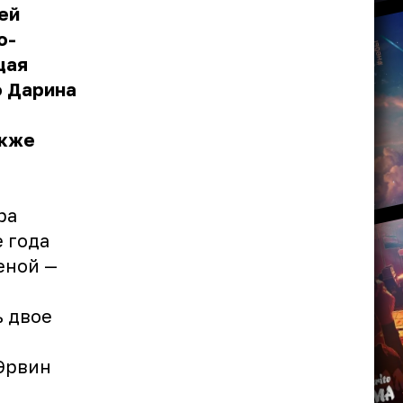
ей
о-
щая
о Дарина
акже
ра
е года
еной —
ь двое
Эрвин