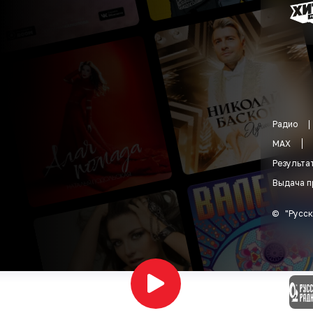
Радио
MAX
Результа
Выдача п
©
"
Русск