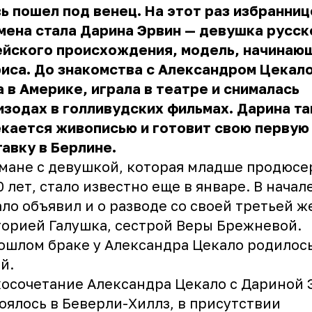
ь пошел под венец. На этот раз избранниц
ена стала Дарина Эрвин — девушка русск
ейского происхождения, модель, начинаю
иса. До знакомства с Александром Цекал
 в Америке, играла в театре и снималась
изодах в голливудских фильмах. Дарина т
кается живописью и готовит свою первую
авку в Берлине.
мане с девушкой, которая младше продюсе
0 лет, стало известно еще в январе. В начал
ло объявил и о разводе со своей третьей ж
орией Галушка, сестрой Веры Брежневой.
ошлом браке у Александра Цекало родилос
ей.
осочетание Александра Цекало с Дариной 
оялось в Беверли-Хиллз, в присутствии