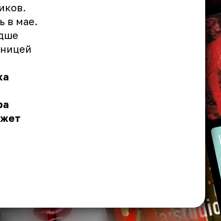
иков.
ь в мае.
адше
зницей
ка
ра
ожет