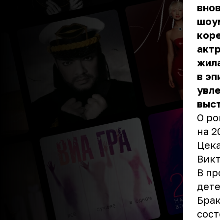
внов
шоум
кор
актр
жила
в эп
увле
выст
О ро
на 2
Цека
Викт
В пр
дет
Брак
сост