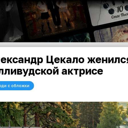
ександр Цекало женилс
лливудской актрисе
юди с обложки