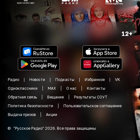
12+
Радио
Новости
Подкасты
Избранное
VK
Одноклассники
MAX
О нас
Контакты
Обратная связь
Вещание
Результаты СОУТ
Политика безопасности
Пользовательское соглашение
Выдача призов
Акции
©
"
Русское Радио
"
2026
.
Все права защищены