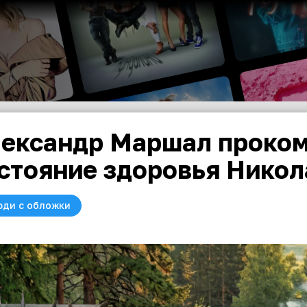
ександр Маршал проко
стояние здоровья Никол
юди с обложки