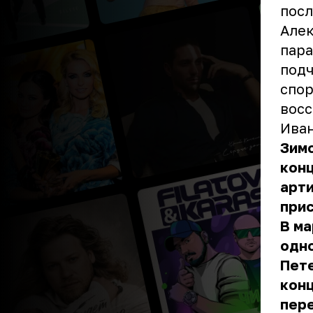
посл
Алек
пара
подч
спор
восс
Иван
Зимо
кон
арти
прис
В ма
одно
Пете
конц
пере