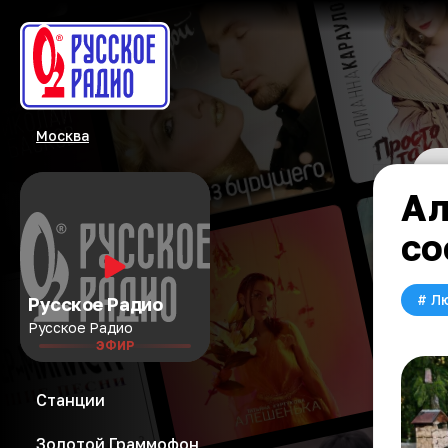
Москва
Ал
со
#
Л
Русское Радио
Русское Радио
ЭФИР
Станции
Золотой Граммофон