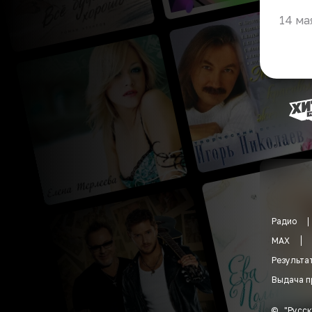
14 ма
Радио
MAX
Результа
Выдача п
©
"
Русск