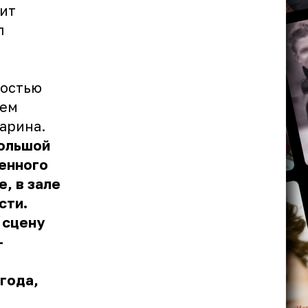
рит
л
ностью
аем
арина.
большой
енного
, в зале
сти.
 сцену
-
года,