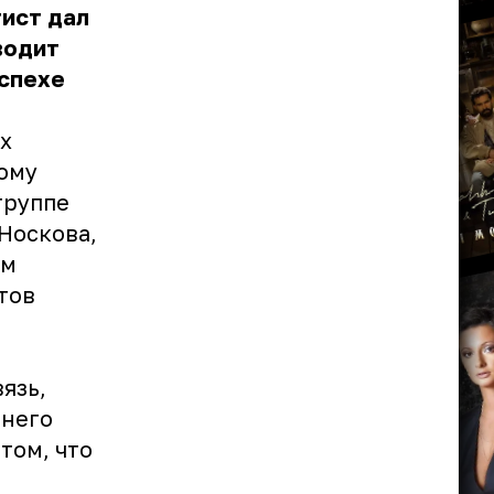
тист дал
водит
успехе
х
шому
группе
Носкова,
ым
тов
язь,
 него
том, что