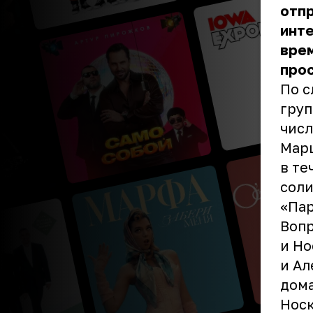
отпр
инте
врем
прос
По с
груп
числ
Марш
в те
соли
«Пар
Вопр
и Но
и Ал
дома
Нос