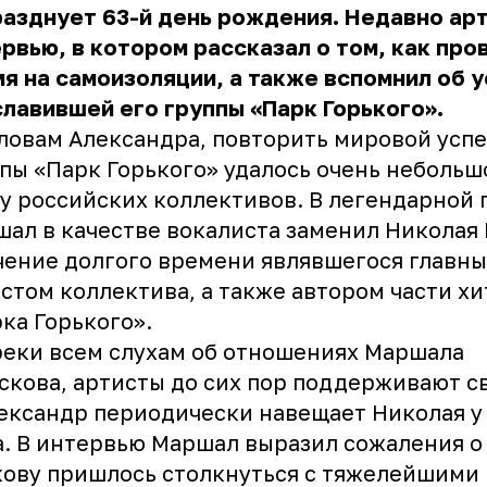
азднует 63-й день рождения. Недавно ар
рвью, в котором рассказал о том, как про
я на самоизоляции, а также вспомнил об 
лавившей его группы «Парк Горького».
ловам Александра, повторить мировой успе
пы «Парк Горького» удалось очень неболь
у российских коллективов. В легендарной 
ал в качестве вокалиста заменил Николая 
чение долгого времени являвшегося главн
стом коллектива, а также автором части хи
ка Горького».
еки всем слухам об отношениях Маршала
скова, артисты до сих пор поддерживают св
ександр периодически навещает Николая у
. В интервью Маршал выразил сожаления о 
кову
пришлось столкнуться с тяжелейшими