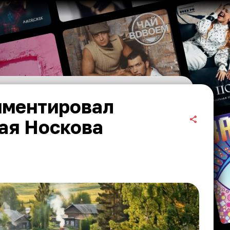
мментировал
ая Носкова