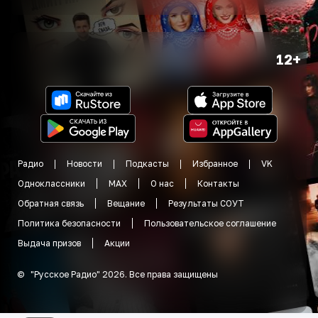
12+
Радио
Новости
Подкасты
Избранное
VK
Одноклассники
MAX
О нас
Контакты
Обратная связь
Вещание
Результаты СОУТ
Политика безопасности
Пользовательское соглашение
Выдача призов
Акции
©
"
Русское Радио
"
2026
.
Все права защищены