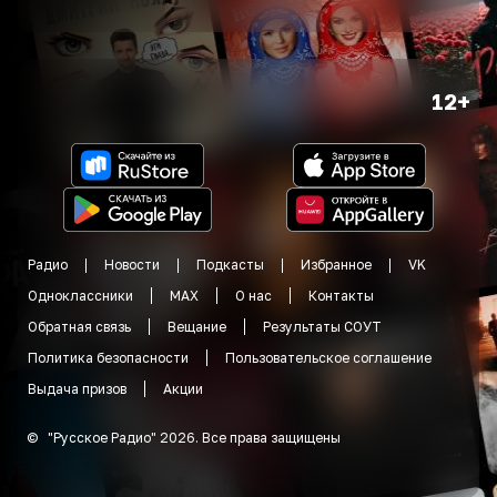
12+
Радио
Новости
Подкасты
Избранное
VK
Одноклассники
MAX
О нас
Контакты
Обратная связь
Вещание
Результаты СОУТ
Политика безопасности
Пользовательское соглашение
Выдача призов
Акции
©
"
Русское Радио
"
2026
.
Все права защищены