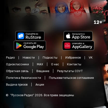
12+
Радио
Новости
Подкасты
Избранное
VK
Одноклассники
MAX
О нас
Контакты
Обратная связь
Вещание
Результаты СОУТ
Политика безопасности
Пользовательское соглашение
Выдача призов
Акции
©
"
Русское Радио
"
2026
.
Все права защищены