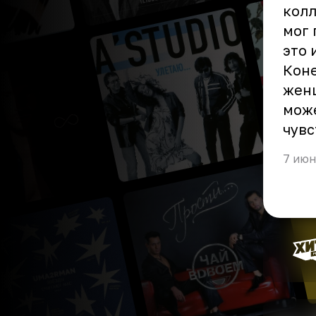
колл
мог 
это 
Коне
женщ
може
чувс
7 июн