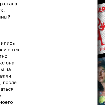
р стала
к.
нный
мились
 и с тех
тно
 же она
цы на
вали,
, после
аться,
е
моего