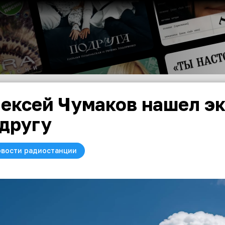
ексей Чумаков нашел э
другу
вости радиостанции