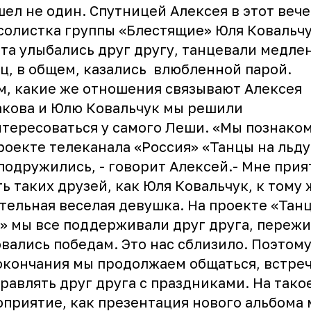
ел не один. Спутницей Алексея в этот вече
солистка группы «Блестящие» Юля Ковальчу
та улыбались друг другу, танцевали медле
ц, в общем, казались влюбленной парой.
м, какие же отношения связывают
Алексея
акова
и Юлю Ковальчук мы решили
тересоваться у самого Леши. «Мы познако
роекте телеканала «Россия» «Танцы на льду»
подружились, - говорит Алексей.- Мне прия
ь таких друзей, как
Юля Ковальчук
, к тому
тельная веселая девушка. На проекте «Тан
» мы все поддерживали друг друга, пережи
вались победам. Это нас сблизило. Поэтому
окончания мы продолжаем общаться, встреч
равлять друг друга с праздниками. На тако
приятие, как презентация нового альбома 