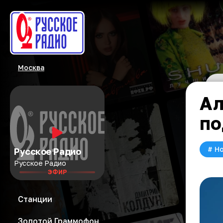
Москва
Ал
по
#
Но
Русское Радио
Русское Радио
ЭФИР
Станции
Золотой Граммофон