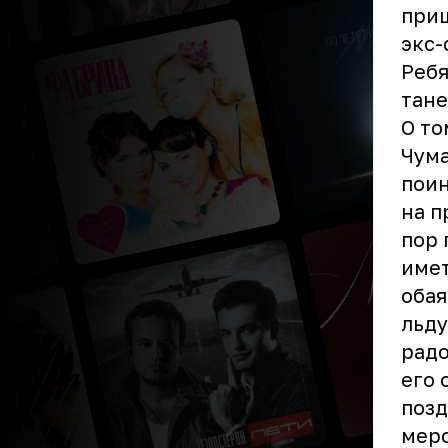
приш
экс-
Ребя
тане
О то
Чум
поин
на п
пор 
имет
обая
льду
радо
его 
позд
меро