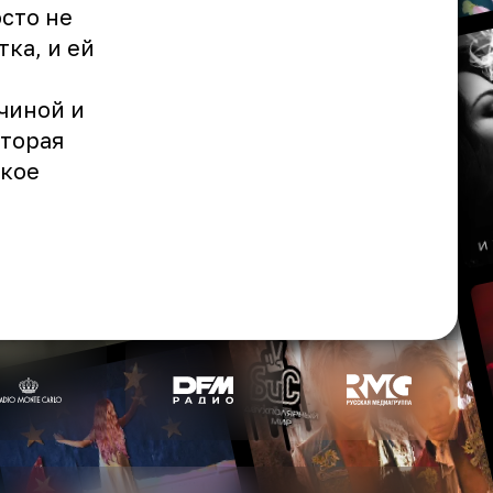
осто не
ка, и ей
чиной и
оторая
окое