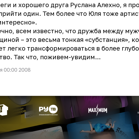
еги и хорошего друга Руслана Алехно, я пр
прийти один. Тем более что Юля тоже артист
интересно».
чно, всем известно, что дружба между муж
иной – это весьма тонкая «субстанция», к
т легко трансформироваться в более глуб
тво. Так что, поживем-увидим…
я 00:00 2008