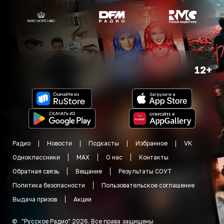
12+
Радио
Новости
Подкасты
Избранное
VK
Одноклассники
MAX
О нас
Контакты
Обратная связь
Вещание
Результаты СОУТ
Политика безопасности
Пользовательское соглашение
Выдача призов
Акции
©
"
Русское Радио
"
2026
.
Все права защищены