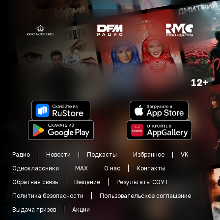
12+
Радио
Новости
Подкасты
Избранное
VK
Одноклассники
MAX
О нас
Контакты
Обратная связь
Вещание
Результаты СОУТ
Политика безопасности
Пользовательское соглашение
Выдача призов
Акции