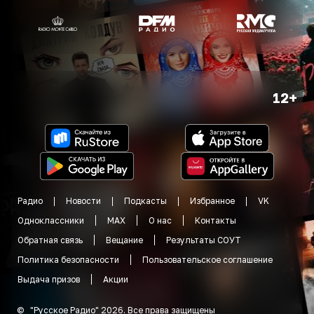
12+
Радио
Новости
Подкасты
Избранное
VK
Одноклассники
MAX
О нас
Контакты
Обратная связь
Вещание
Результаты СОУТ
Политика безопасности
Пользовательское соглашение
Выдача призов
Акции
©
"
Русское Радио
"
2026
.
Все права защищены