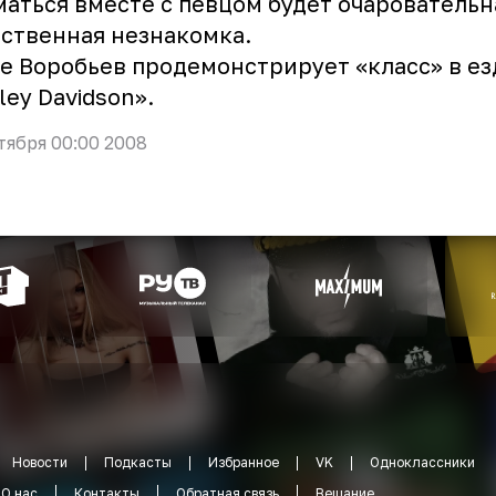
аться вместе с певцом будет очаровательн
ственная незнакомка.
е Воробьев продемонстрирует «класс» в ез
ley Davidson».
тября 00:00 2008
Новости
Подкасты
Избранное
VK
Одноклассники
О нас
Контакты
Обратная связь
Вещание