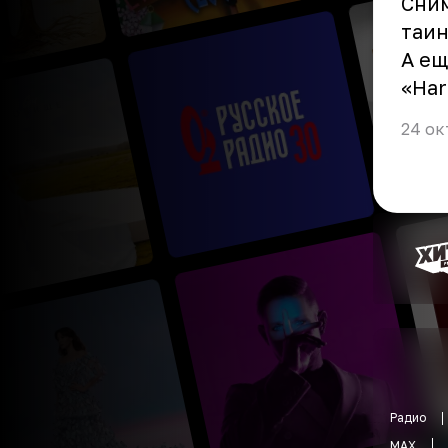
Сним
таин
А ещ
«Har
24 ок
Радио
MAX