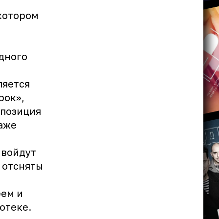
 котором
одного
а
ляется
рок»,
мпозиция
даже
 войдут
 отсняты
еем и
отеке.