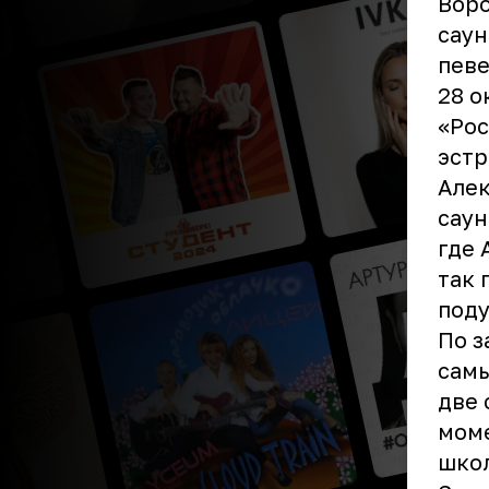
Воро
саун
певе
28 о
«Рос
эстр
Алек
саун
где
так 
поду
По з
самы
две
моме
школ