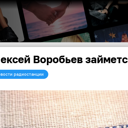
ексей Воробьев займетс
вости радиостанции