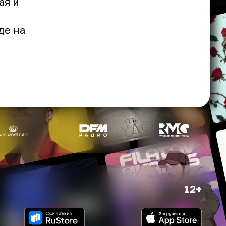
ая и
де на
12+