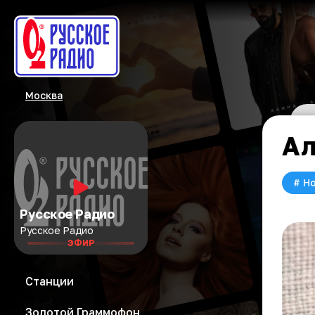
Москва
Ал
#
Но
Русское Радио
Русское Радио
ЭФИР
Станции
Золотой Граммофон