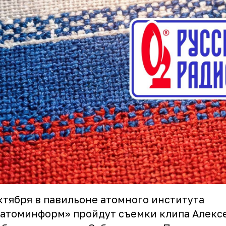
ктября в павильоне атомного института
атоминформ» пройдут съемки клипа Алекс