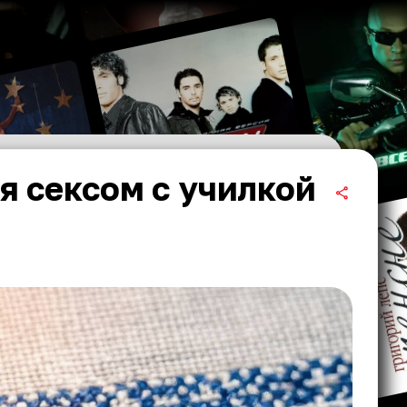
я сексом с училкой