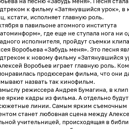
бьева на песню «Забудь меня». Песня стала
дтреком к фильму «Затянувшийся урок», в
ц, кстати, исполняет главную роль.
ктября в павильоне атомного института
атоминформ», где еще не ступала нога ни 
адного исполнителя, пройдут съемки клип
сея Воробьева «Забудь меня». Это песня яв
дтреком к новому фильму «Затянувшийся у
Алексей Воробьев
играет главную роль. Ко
понравилась продюсерам фильма, что они 
мывают назвать так кинофильм.
амыслу режиссера Андрея Бумагина, в клип
е яркие кадры из фильма. А отдельно будут
 сюжетные линии. Самым ярким съемочным
нтом станет любовная сцена между Алекс
ьной учительницей, происходящая в библи