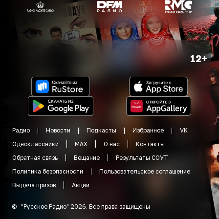
12+
Радио
Новости
Подкасты
Избранное
VK
Одноклассники
MAX
О нас
Контакты
Обратная связь
Вещание
Результаты СОУТ
Политика безопасности
Пользовательское соглашение
Выдача призов
Акции
©
"
Русское Радио
"
2026
.
Все права защищены