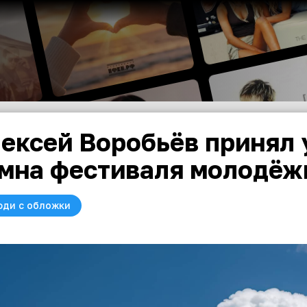
ексей Воробьёв принял 
мна фестиваля молодёжи
юди с обложки