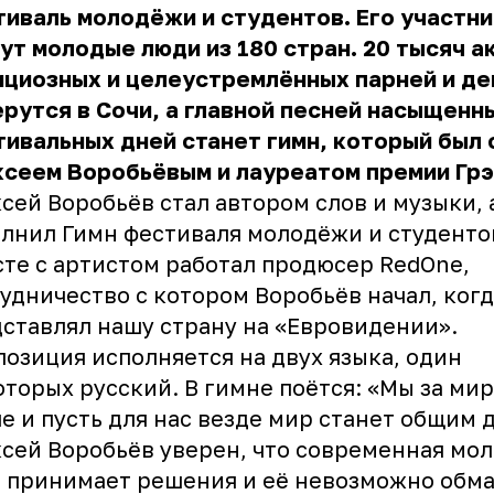
иваль молодёжи и студентов. Его участн
ут молодые люди из 180 стран. 20 тысяч а
ициозных и целеустремлённых парней и д
рутся в Сочи, а главной песней насыщенн
ивальных дней станет гимн, который был 
ксеем Воробьёвым и лауреатом премии Грэ
сей Воробьёв стал автором слов и музыки, 
лнил Гимн фестиваля молодёжи и студенто
те с артистом работал продюсер RedOne,
удничество с котором Воробьёв начал, когд
ставлял нашу страну на «Евровидении».
озиция исполняется на двух языка, один
оторых русский. В гимне поётся: «Мы за мир
е и пусть для нас везде мир станет общим 
сей Воробьёв уверен, что современная мо
 принимает решения и её невозможно обма