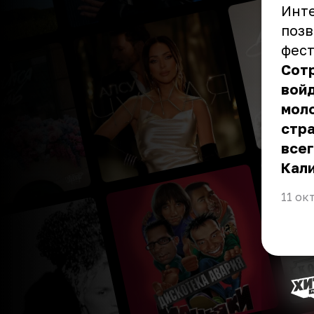
Инте
позв
фест
Сот
войд
мол
стра
всег
Кали
11 ок