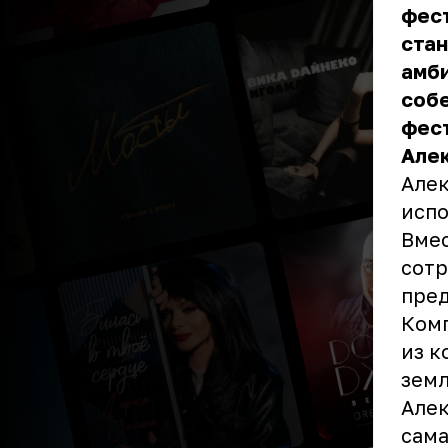
фест
стан
амб
собе
фест
Але
Алек
испо
Вмес
сотр
пред
Комп
из к
земл
Алек
сама