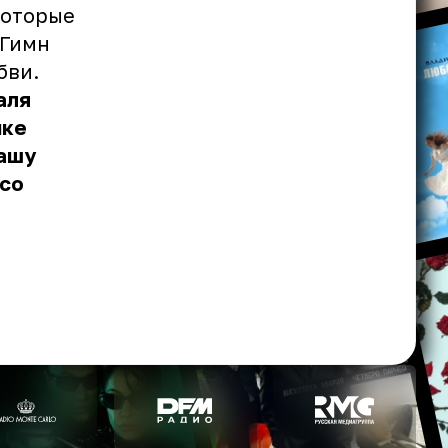
которые
 Гимн
бви.
аля
ике
нашу
 со