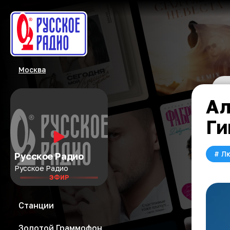
Москва
Ал
Ги
#
Л
Русское Радио
Русское Радио
ЭФИР
Станции
Золотой Граммофон