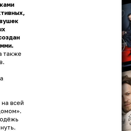
иками
ктивных,
евушек
ых
создан
мми.
а также
в.
а
 на всей
домом».
лодёжь
нуть.