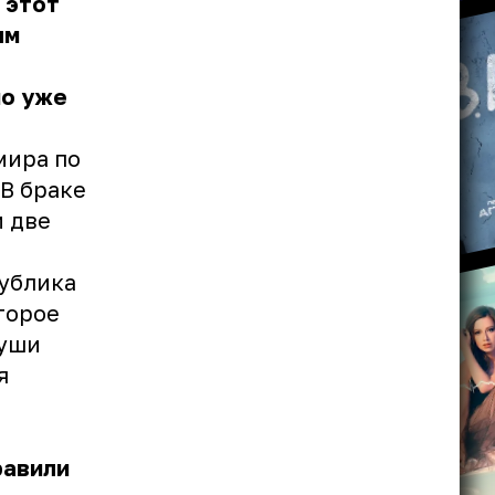
 этот
ым
но уже
мира по
В браке
и две
ублика
торое
души
я
равили