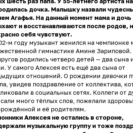
х шесть раз папа. У 55-летнего артиста на
родилась дочка. Малышку назвали чудесн
ем Агафья. На данный момент мама и дочь
хают и восстанавливаются после родов, 
расно себя чувствуют.
02-м году музыкант женился на чемпионке 
жественной гимнастике Амине Зариповой. 
пругов родились четверо детей — два сына 
и. У самого Алексея есть ещё два сына от
ыдущих отношений. О рождении девочки п
ла, увидев поздравление от коллектива, ко
ликовали в социальных сетях. Коллеги от 
сали много тёплых слов, пожелали здоровь
рождённой и её родителям.
онники Алексея не остались в стороне,
держали музыкальную группу и тоже позд