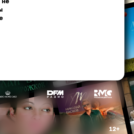
 не
ы
е
12+