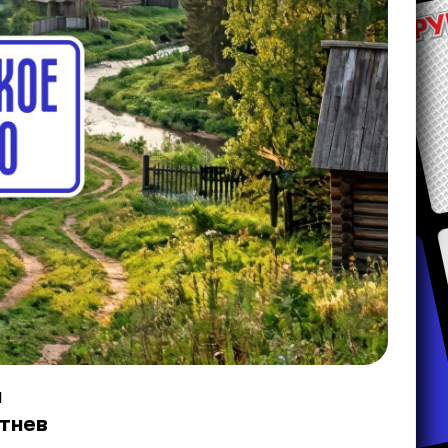
й
ртнев