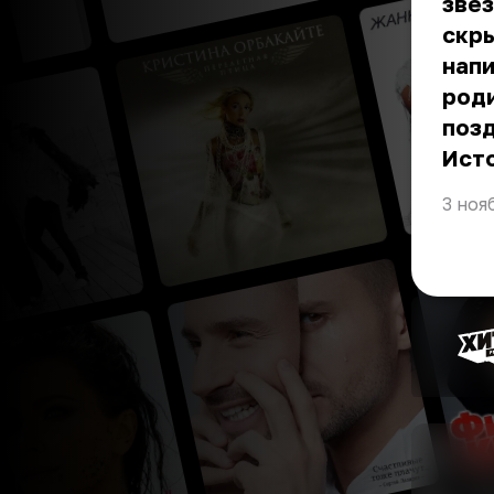
звёз
скры
напи
род
позд
Ист
3 ноя