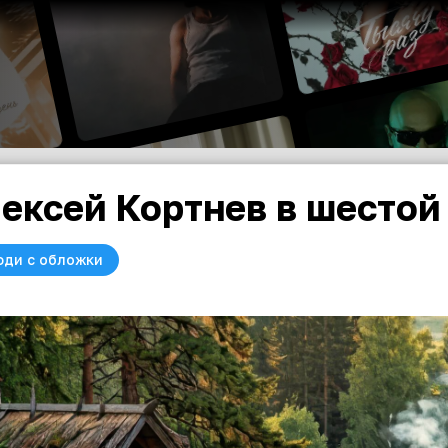
ексей Кортнев в шестой 
юди с обложки