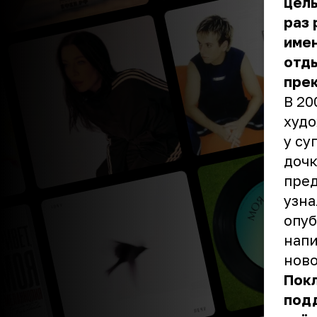
целы
раз 
имен
отды
прек
В 20
худо
у су
дочк
пред
узна
опуб
напи
ново
Покл
под