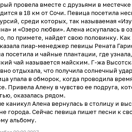
рый провела вместе с друзьями в местечке 
дится в 18 км от Сочи. Певица посетила не
урсий, среди которых, так называемая «Из
на» и «Озеро любви». Алена искупалась в о
о, по примете, найдет свою половинку. Как
казала пиар-менеджер певицы Рената Гари
а посетила и чайные плантации, где узнала
кий чай называется майским. Г-жа Высотск
вно отдыхала, что получила солнечный удар
ца упала в обморок, когда проводила время
е. Привела Алену в чувство ее подруга, кот
тью, оказалась рядом.
е каникул Алена вернулась в столицу и вы
не города. Сейчас певица пишет песни к св
му альбому.