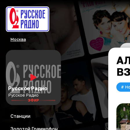
Москва
А
В
#
Но
Русское Радио
Русское Радио
ЭФИР
Станции
Золотой Граммофон