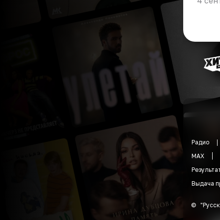
4 сен
Радио
MAX
Результа
Выдача п
©
"
Русск