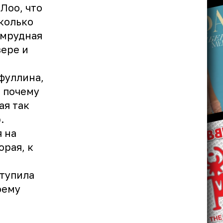
Лоо, что
сколько
умрудная
зере и
фуллина,
, почему
ая так
.
 на
орая, к
ступила
оему