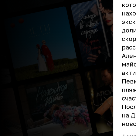
кото
нахо
экск
доли
скор
расс
Ален
майс
акти
Певи
пляж
счас
Посл
на Д
ново