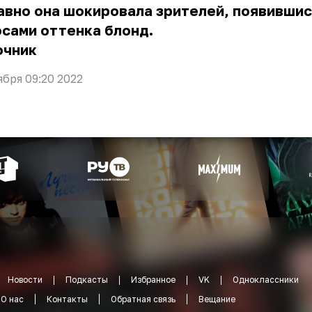
вно она шокировала зрителей, появившис
сами оттенка блонд.
очник
ября 09:20 2022
Новости
Подкасты
Избранное
VK
Одноклассники
О нас
Контакты
Обратная связь
Вещание