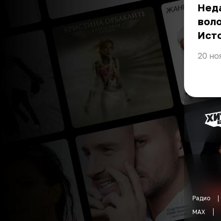
Неда
воло
Ист
20 но
Радио
MAX