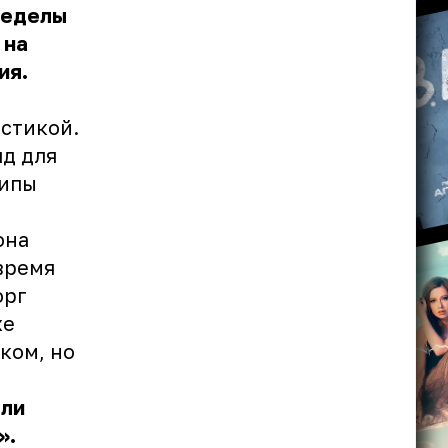
ределы
 на
ия.
астикой.
д для
рипы
она
время
орг
же
ком, но
оли
».