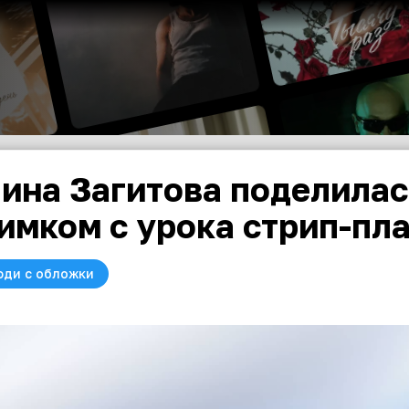
ина Загитова поделила
имком с урока стрип-пл
юди с обложки