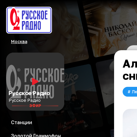
Москва
Ал
сн
#
Л
Русское Радио
Русское Радио
ЭФИР
Станции
Золотой Граммофон