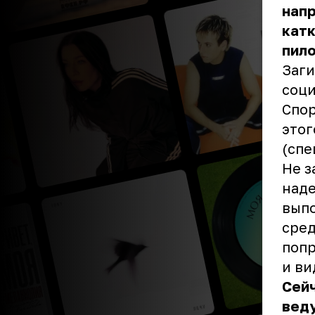
напр
катк
пило
Заги
соци
Спор
этог
(спе
Не з
наде
выпо
сред
попр
и ви
Сейч
вед