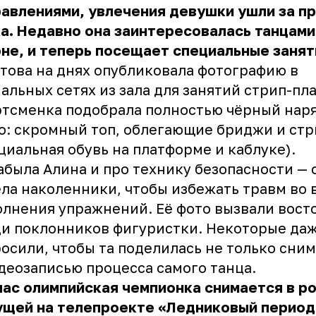
авлениями, увлечения девушки ушли за п
а. Недавно она заинтересовалась танцами
не, и теперь посещает специальные занят
това на днях опубликовала фотографию в
альных сетях из зала для занятий стрип-пл
тсменка подобрала полностью чёрный наря
о: скромный топ, облегающие бриджи и ст
циальная обувь на платформе и каблуке).
абыла Алина и про технику безопасности — 
ла наколенники, чтобы избежать травм во 
лнения упражнений. Её фото вызвали вост
и поклонников фигуристки. Некоторые да
осили, чтобы та поделилась не только сним
деозаписью процесса самого танца.
ас олимпийская чемпионка снимается в р
ущей на телепроекте «Ледниковый период