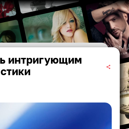
сь интригующим
астики