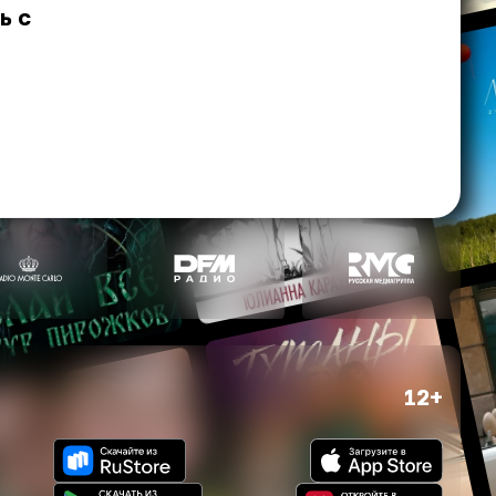
ь с
12+