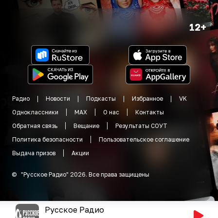
12+
Радио
Новости
Подкасты
Избранное
VK
Одноклассники
MAX
О нас
Контакты
Обратная связь
Вещание
Результаты СОУТ
Политика безопасности
Пользовательское соглашение
Выдача призов
Акции
©
"
Русское Радио
"
2026
.
Все права защищены
Русское Радио