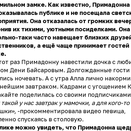
мильном замке. Как известно, Примадонна
оказывалась публике и не посещала светс
приятия. Она отказалась от громких вече
нив их тихими, уютными посиделками. Она
льно-таки часто навещает близких друзей
твенников, а ещё чаще принимает гостей 
ке.
тот раз Примадонну навестили дочка с лю
ом Дени Байсаровым. Долгожданные гости
лись ночевать. А с утра Алла лично накорми
нейшим завтраком. Кадрами с угощением 
кайте поделилась со своими подписчиками
 такой у нас завтрак у мамочки, а для кого-то 
шки»,
-прокомментировала видео певица,
енно спускаясь в столовую.
лике можно увидеть, что Примадонна щед