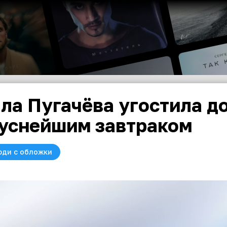
ла Пугачёва угостила до
уснейшим завтраком
юди с обложки