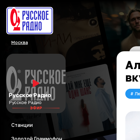
Москва
Ал
вк
#
Л
Русское Радио
Русское Радио
ЭФИР
Станции
Золотой Граммофон