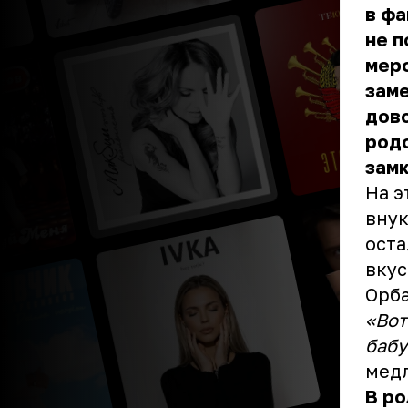
в фа
не п
меро
заме
дово
родс
зам
На э
внук
оста
вкус
Орба
«Вот
бабу
медл
В ро