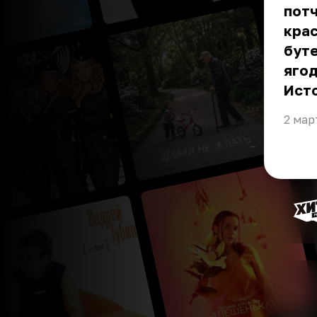
потч
крас
буте
яго
Ист
2 мар