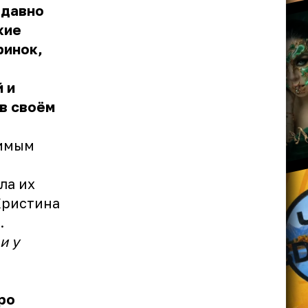
 давно
кие
ринок,
 и
в своём
бимым
ла их
Кристина
.
и у
ро