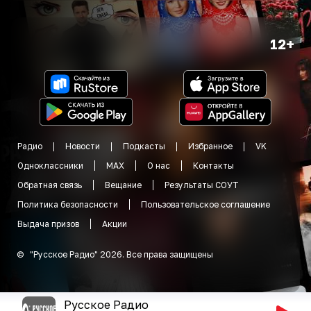
12+
Радио
Новости
Подкасты
Избранное
VK
Одноклассники
MAX
О нас
Контакты
Обратная связь
Вещание
Результаты СОУТ
Политика безопасности
Пользовательское соглашение
Выдача призов
Акции
©
"
Русское Радио
"
2026
.
Все права защищены
Русское Радио