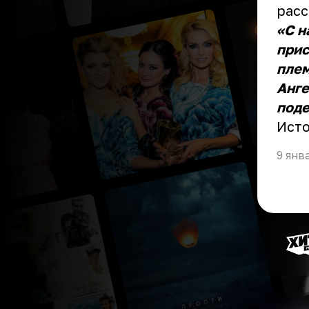
расс
«С н
прис
плем
Анге
поде
Ист
9 янв