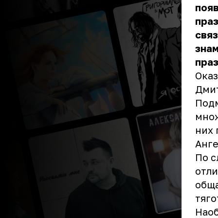
появ
праз
связ
знам
пра
Оказ
Дмит
Подм
множ
них 
Анге
По с
отли
обща
тяго
Наоб