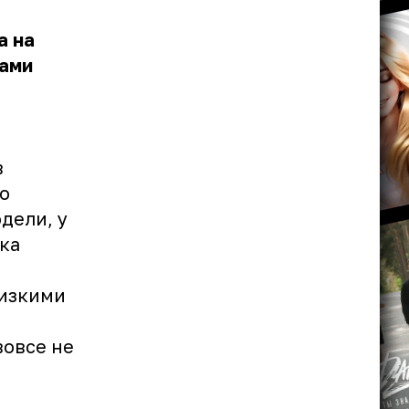
а на
тами
в
о
дели, у
ка
лизкими
вовсе не