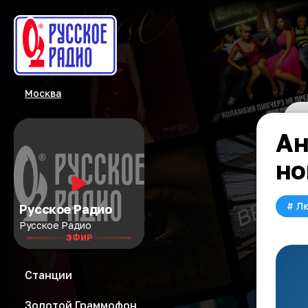
Москва
Ан
но
#
Л
Русское Радио
Русское Радио
ЭФИР
Станции
Золотой Граммофон