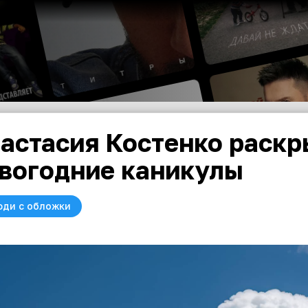
астасия Костенко раскр
вогодние каникулы
юди с обложки