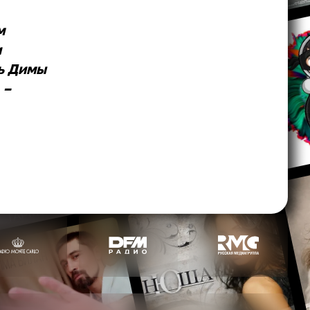
м
и
ь Димы
 –