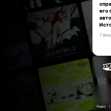
спра
его 
авт
Ист
7 фев
Радио