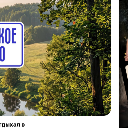
тдыхал в