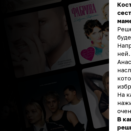
Кост
сест
маме
Реше
буде
Напр
ней.
Анас
насл
кото
избр
На к
нажи
очен
В ка
реши