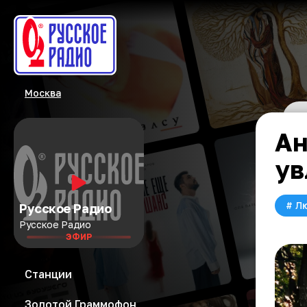
Москва
Ан
ув
#
Л
Русское Радио
Русское Радио
ЭФИР
Станции
Золотой Граммофон