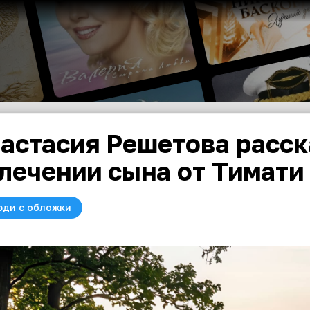
астасия Решетова расск
лечении сына от Тимати
юди с обложки