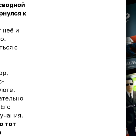
 сводной
рнулся к
 неё и
о.
ться с
ор,
с-
логе.
ательно
 Его
учания.
о тот
о