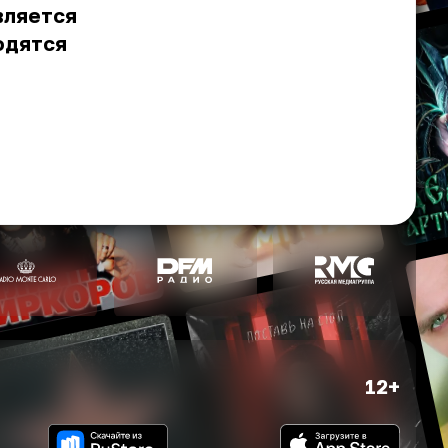
вляется
одятся
12+