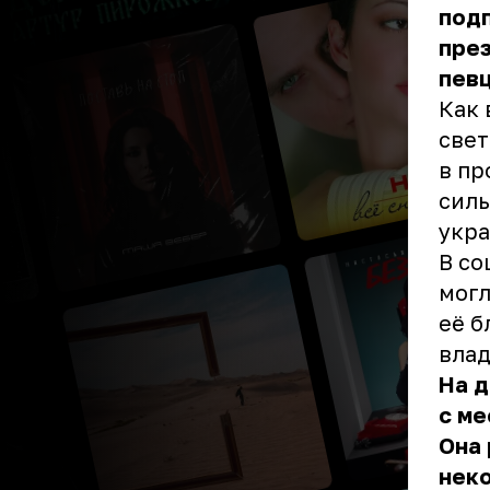
подп
през
певц
Как 
свет
в пр
силь
укра
В со
могл
её б
влад
На д
с ме
Она 
нек