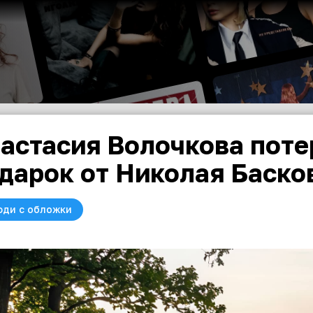
астасия Волочкова поте
дарок от Николая Баско
юди с обложки