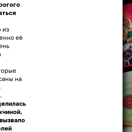
рогого
аться
 из
енно её
ень
а
торые
саны на
ь
.
делилась
жчиной.
 вызвало
елей