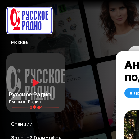
Москва
Ан
по
#
Л
Русское Радио
Русское Радио
ЭФИР
Станции
Золотой Граммофон