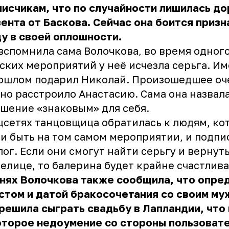
исчикам, что по случайности лишилась до
ента от Баскова. Сейчас она боится призн
у в своей оплошности.
вспомнила сама Волочкова, во время одного
ских мероприятий у неё исчезла серьга. Им
ошлом подарил Николай. Произошедшее оч
но расстроило Анастасию. Сама она назвал
шение «знаковым» для себя.
цсетях танцовщица обратилась к людям, ко
и быть на том самом мероприятии, и подпи
лог. Если они смогут найти серьгу и вернут
елице, то балерина будет крайне счастлива
нях Волочкова также сообщила, что опре
стом и датой бракосочетания со своим му
решила сыграть свадьбу в Лапландии, что
оторое недоумение со стороны пользоват