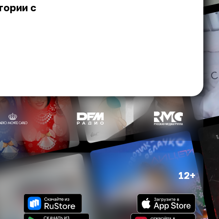
тории с
12+