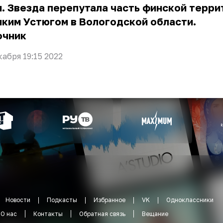
. Звезда перепутала часть финской терри
ким Устюгом в Вологодской области.
очник
кабря 19:15 2022
Новости
Подкасты
Избранное
VK
Одноклассники
О нас
Контакты
Обратная связь
Вещание