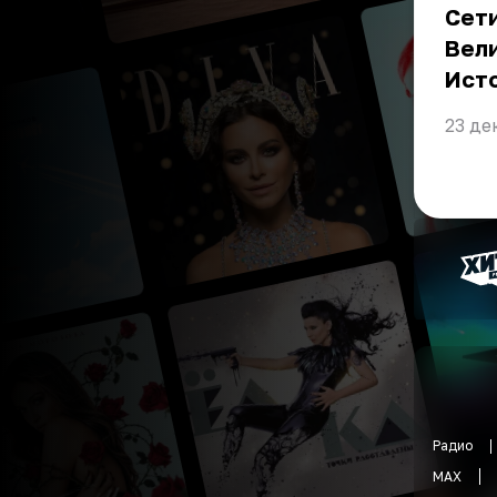
Сети
Вели
Ист
23 де
Радио
MAX