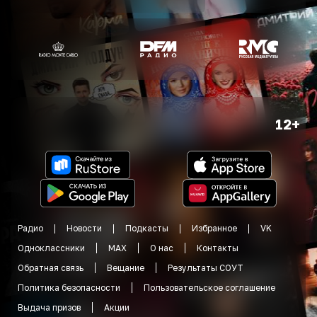
12+
Радио
Новости
Подкасты
Избранное
VK
Одноклассники
MAX
О нас
Контакты
Обратная связь
Вещание
Результаты СОУТ
Политика безопасности
Пользовательское соглашение
Выдача призов
Акции