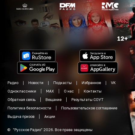
12+
Радио
Новости
Подкасты
Избранное
VK
Одноклассники
MAX
О нас
Контакты
Обратная связь
Вещание
Результаты СОУТ
Политика безопасности
Пользовательское соглашение
Выдача призов
Акции
©
"
Русское Радио
"
2026
.
Все права защищены