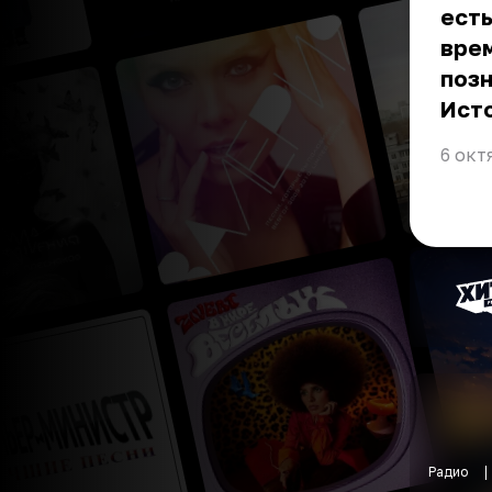
есть
врем
позн
Ист
6 окт
Радио