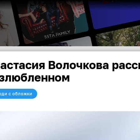
астасия Волочкова расс
злюбленном
юди с обложки