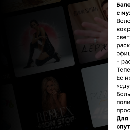
Бале
с му
Воло
вок
свет
раск
офиц
– ра
Тепе
Её н
«сду
Боль
поли
прос
Для 
спут