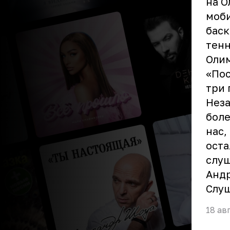
на О
моби
баск
тенн
Олим
«Пос
три 
Неза
боле
нас,
оста
слуш
Анд
Слу
18 ав