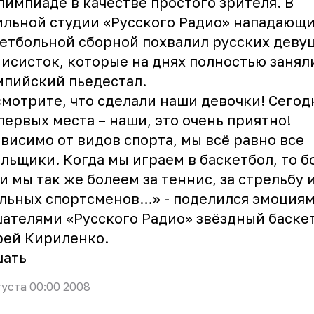
лимпиаде в качестве простого зрителя. В
льной студии «Русского Радио» нападающ
етбольной сборной похвалил русских деву
исисток, которые на днях полностью занял
пийский пьедестал.
мотрите, что сделали наши девочки! Сегод
первых места – наши, это очень приятно!
висимо от видов спорта, мы всё равно все
льщики. Когда мы играем в баскетбол, то б
 и мы так же болеем за теннис, за стрельбу и
льных спортсменов…» - поделился эмоциям
ателями «Русского Радио» звёздный баске
рей Кириленко.
шать
густа 00:00 2008