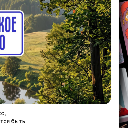
о,
тся быть