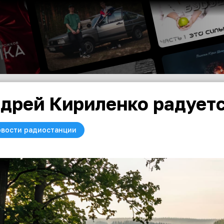
дрей Кириленко радуетс
вости радиостанции