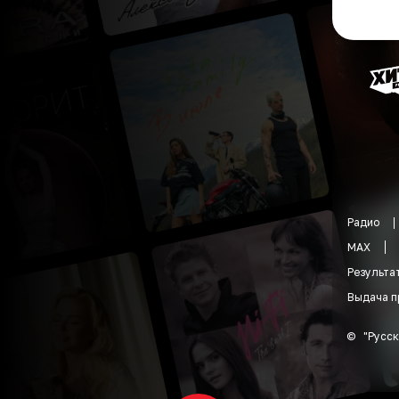
Радио
MAX
Результа
Выдача п
©
"
Русск